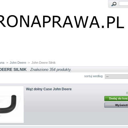
wna
>
John Deere
>
John Deere Silnik
DEERE SILNIK
Znaleziono 354 produkty.
sortuj według
Wąż dolny Case John Deere
D
Dodaj do kos
Wyświetl