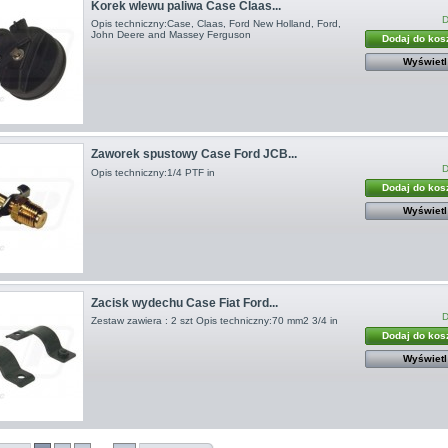
Korek wlewu paliwa Case Claas...
D
Opis techniczny:Case, Claas, Ford New Holland, Ford,
John Deere and Massey Ferguson
Dodaj do kos
Wyświetl
Zaworek spustowy Case Ford JCB...
D
Opis techniczny:1/4 PTF in
Dodaj do kos
Wyświetl
Zacisk wydechu Case Fiat Ford...
D
Zestaw zawiera : 2 szt Opis techniczny:70 mm2 3/4 in
Dodaj do kos
Wyświetl