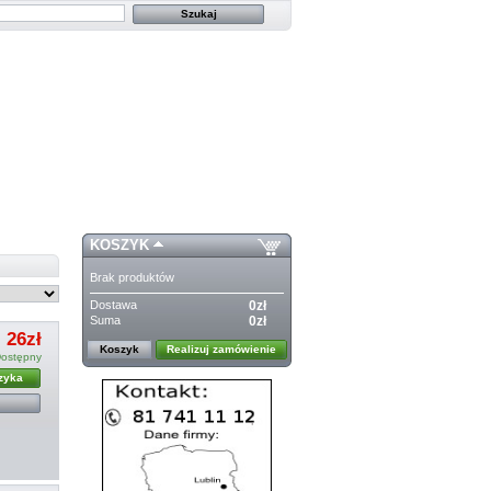
KOSZYK
Brak produktów
Dostawa
0zł
Suma
0zł
26zł
Koszyk
Realizuj zamówienie
ostępny
zyka