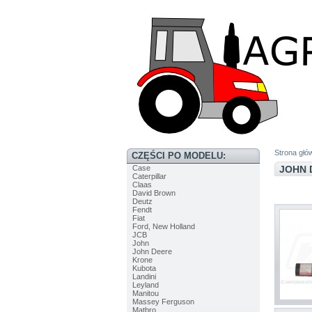
Strona głó
CZĘŚCI PO MODELU:
Case
JOHN 
Caterpillar
Claas
David Brown
Deutz
Fendt
Fiat
Ford, New Holland
JCB
John
John Deere
Krone
Kubota
Landini
Leyland
Manitou
Massey Ferguson
Matbro