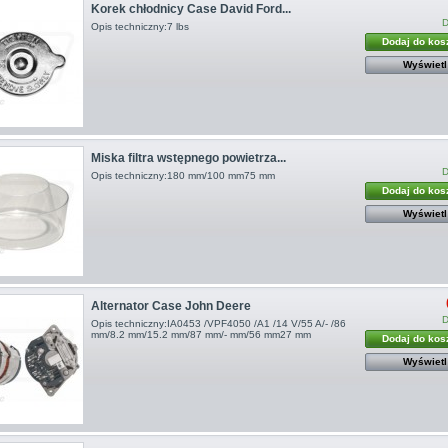
Korek chłodnicy Case David Ford...
D
Opis techniczny:7 lbs
Dodaj do kos
Wyświetl
Miska filtra wstępnego powietrza...
D
Opis techniczny:180 mm/100 mm75 mm
Dodaj do kos
Wyświetl
Alternator Case John Deere
D
Opis techniczny:IA0453 /VPF4050 /A1 /14 V/55 A/- /86
mm/8.2 mm/15.2 mm/87 mm/- mm/56 mm27 mm
Dodaj do kos
Wyświetl