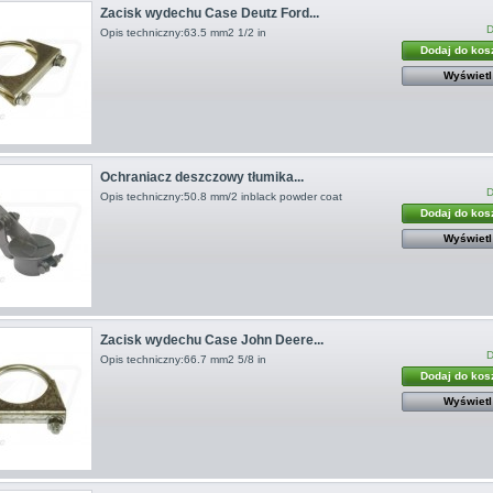
Zacisk wydechu Case Deutz Ford...
D
Opis techniczny:63.5 mm2 1/2 in
Dodaj do kos
Wyświetl
Ochraniacz deszczowy tłumika...
D
Opis techniczny:50.8 mm/2 inblack powder coat
Dodaj do kos
Wyświetl
Zacisk wydechu Case John Deere...
D
Opis techniczny:66.7 mm2 5/8 in
Dodaj do kos
Wyświetl