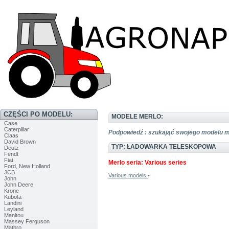
CZĘŚCI PO MODELU:
MODELE MERLO:
Case
Caterpillar
Podpowiedź : szukająć swojego modelu 
Claas
David Brown
TYP: ŁADOWARKA TELESKOPOWA
Deutz
Fendt
Fiat
Merlo seria: Various series
Ford, New Holland
JCB
Various models
•
John
John Deere
Krone
Kubota
Landini
Leyland
Manitou
Massey Ferguson
Matbro