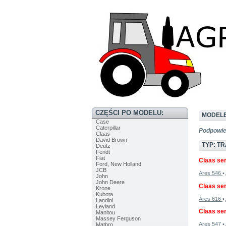
CZĘŚCI PO MODELU:
MODELE
Case
Caterpillar
Podpowie
Claas
David Brown
TYP: T
Deutz
Fendt
Fiat
Claas ser
Ford, New Holland
JCB
Ares 546
•
John
John Deere
Claas ser
Krone
Kubota
Ares 616
•
Landini
Leyland
Claas ser
Manitou
Massey Ferguson
Ares 547
•
Matbro