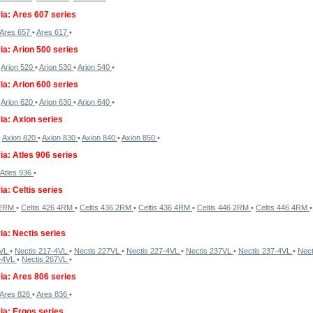
ia: Ares 607 series
Ares 657
•
Ares 617
•
ia: Arion 500 series
•
Arion 520
•
Arion 530
•
Arion 540
•
ia: Arion 600 series
•
Arion 620
•
Arion 630
•
Arion 640
•
ia: Axion series
•
Axion 820
•
Axion 830
•
Axion 840
•
Axion 850
•
ia: Atles 906 series
Atles 936
•
ia: Celtis series
6 2RM
•
Celtis 426 4RM
•
Celtis 436 2RM
•
Celtis 436 4RM
•
Celtis 446 2RM
•
Celtis 446 4RM
ia: Nectis series
7VL
•
Nectis 217-4VL
•
Nectis 227VL
•
Nectis 227-4VL
•
Nectis 237VL
•
Nectis 237-4VL
•
Nec
7-4VL
•
Nectis 267VL
•
ia: Ares 806 series
Ares 826
•
Ares 836
•
ia: Ergos series