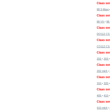
Claas ser
88 S Maxi
Claas ser
88 VX
•
98
Claas ser
DO112 C
Claas se
CO112 C
Claas ser
202
•
203
Claas ser
202 mkII
•
Claas ser
310
•
320
Claas ser
405
•
410
Claas ser
410 mkII
•