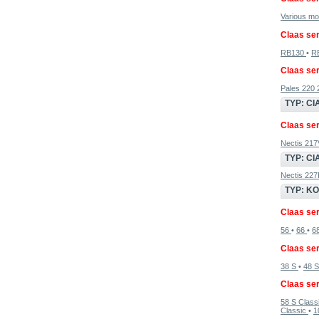
Various m
Claas ser
RB130
•
R
Claas ser
Pales 220
TYP: CI
Claas ser
Nectis 21
TYP: C
Nectis 22
TYP: K
Claas ser
56
•
66
•
6
Claas ser
38 S
•
48 
Claas ser
58 S Class
Classic
•
1