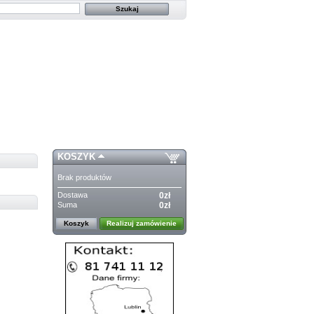
KOSZYK
Brak produktów
Dostawa
0zł
Suma
0zł
Koszyk
Realizuj zamówienie