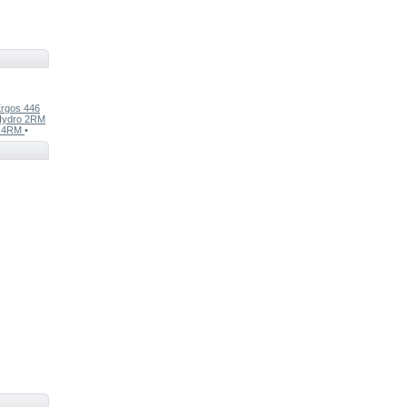
rgos 446
Hydro 2RM
o 4RM
•