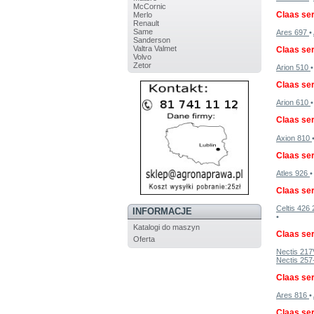
McCornic
Claas ser
Merlo
Renault
Same
Ares 697
•
Sanderson
Valtra Valmet
Claas ser
Volvo
Zetor
Arion 510
Claas ser
Arion 610
Claas ser
Axion 810
Claas ser
Atles 926
•
Claas ser
Celtis 42
INFORMACJE
•
Katalogi do maszyn
Claas ser
Oferta
Nectis 21
Nectis 25
Claas ser
Ares 816
•
Claas ser