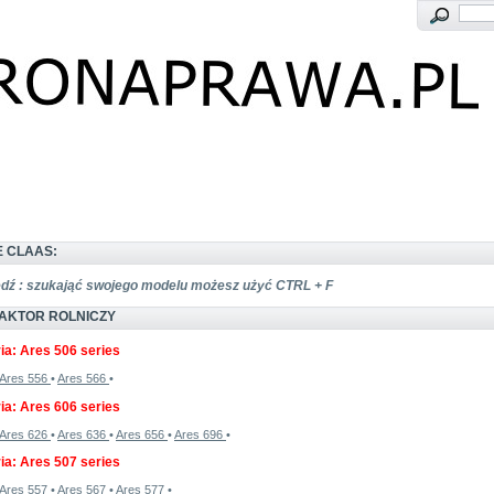
 CLAAS:
dź : szukająć swojego modelu możesz użyć CTRL + F
RAKTOR ROLNICZY
ia: Ares 506 series
Ares 556
•
Ares 566
•
ia: Ares 606 series
Ares 626
•
Ares 636
•
Ares 656
•
Ares 696
•
ia: Ares 507 series
Ares 557
•
Ares 567
•
Ares 577
•