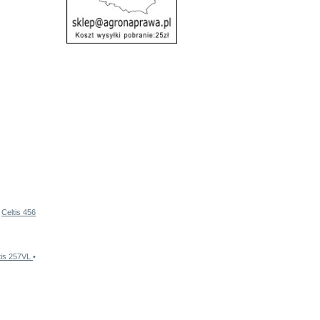
•
Celtis 456
tis 257VL
•