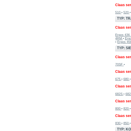
Claas ser
510
•
520
TYP: T
Claas ser
Ergos 43
4RM
•
Erg
•
Ergos 4
TYP: S
Claas ser
70SF
•
Claas ser
675
•
680
Claas ser
682S
•
68
Claas ser
800
•
820
Claas ser
830
•
850
TYP: K