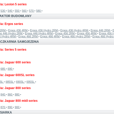
ia: Lexion 5 series
•
530
•
540
•
550
•
560
•
570
•
580
•
RAKTOR BUDOWLANY
ia: Ergos series
6 2RM
•
Ergos 436 4RM
•
Ergos 436 Hydro 2RM
•
Ergos 436 Hydro 4RM
•
Ergos 446 2RM
•
E
os 446 Hydro 2RM
•
Ergos 446 Hydro 4RM
•
Ergos 456 2RM
•
Ergos 456 4RM
•
Ergos 456 
56 Hydro 4RM
•
Ergos 466 2RM
•
Ergos 466 4RM
•
Ergos 466 Hydro 2RM
•
Ergos 466 Hydr
IECZKARNIA SAMOJEZDNA
ia: Series 5 series
ia: Jaguar 600 series
•
685
•
690
•
ia: Jaguar 600SL series
2SL
•
685SL
•
690SL
•
695SL
•
ia: Jaguar 800 series
•
840
•
860
•
880
•
ia: Jaguar 800 mkII series
•
870
•
890
•
900
•
OSIARKA