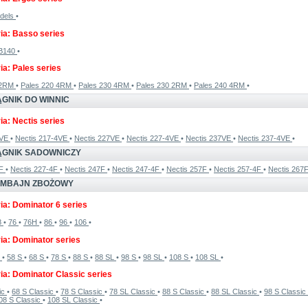
odels
•
ia: Basso series
B140
•
ia: Pales series
 2RM
•
Pales 220 4RM
•
Pales 230 4RM
•
Pales 230 2RM
•
Pales 240 4RM
•
ĄGNIK DO WINNIC
ia: Nectis series
7VE
•
Nectis 217-4VE
•
Nectis 227VE
•
Nectis 227-4VE
•
Nectis 237VE
•
Nectis 237-4VE
•
IĄGNIK SADOWNICZY
7F
•
Nectis 227-4F
•
Nectis 247F
•
Nectis 247-4F
•
Nectis 257F
•
Nectis 257-4F
•
Nectis 267
OMBAJN ZBOŻOWY
ia: Dominator 6 series
8
•
76
•
76H
•
86
•
96
•
106
•
ia: Dominator series
S
•
58 S
•
68 S
•
78 S
•
88 S
•
88 SL
•
98 S
•
98 SL
•
108 S
•
108 SL
•
ia: Dominator Classic series
ic
•
68 S Classic
•
78 S Classic
•
78 SL Classic
•
88 S Classic
•
88 SL Classic
•
98 S Classic
08 S Classic
•
108 SL Classic
•