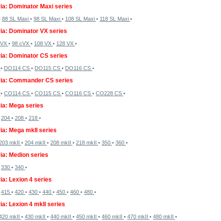
ia: Dominator Maxi series
•
88 SL Maxi
•
98 SL Maxi
•
108 SL Maxi
•
118 SL Maxi
•
ia: Dominator VX series
 VX
•
98 cVX
•
108 VX
•
128 VX
•
ia: Dominator CS series
S
•
DO114 CS
•
DO115 CS
•
DO116 CS
•
ria: Commander CS series
S
•
CO114 CS
•
CO115 CS
•
CO116 CS
•
CO228 CS
•
ia: Mega series
•
204
•
208
•
218
•
ia: Mega mkII series
203 mkII
•
204 mkII
•
208 mkII
•
218 mkII
•
350
•
360
•
ia: Medion series
•
330
•
340
•
ia: Lexion 4 series
•
415
•
420
•
430
•
440
•
450
•
460
•
480
•
ia: Lexion 4 mkII series
420 mkII
•
430 mkII
•
440 mkII
•
450 mkII
•
460 mkII
•
470 mkII
•
480 mkII
•