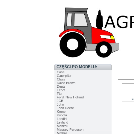
CZĘŚCI PO MODELU:
Case
Caterpillar
Claas
David Brown
Deutz
Fendt
Fiat
Ford, New Holland
F
JCB
John
John Deere
Krone
Kubota
Landini
Leyland
Manitou
Massey Ferguson
Matbro