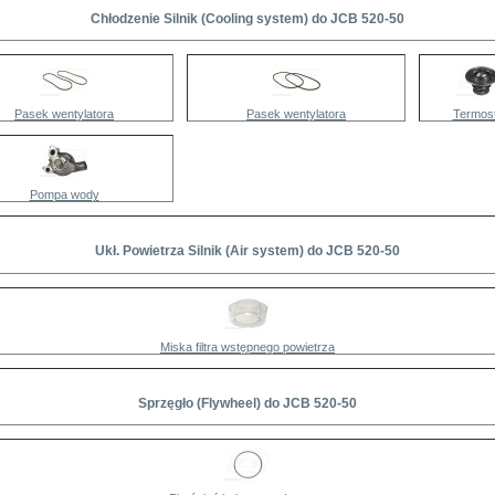
Chłodzenie Silnik (Cooling system) do JCB 520-50
Pasek wentylatora
Pasek wentylatora
Termost
Pompa wody
Ukł. Powietrza Silnik (Air system) do JCB 520-50
Miska filtra wstępnego powietrza
Sprzęgło (Flywheel) do JCB 520-50