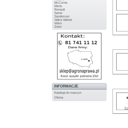
McCornic
Merlo
Renault
Same
Sanderson
Valtra Valmet
Volvo
Zetor
INFORMACJE
Katalogi do maszyn
Oferta
Ko