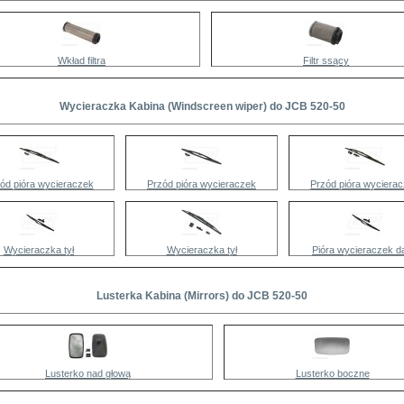
Wkład filtra
Filtr ssący
Wycieraczka Kabina (Windscreen wiper) do JCB 520-50
ód pióra wycieraczek
Przód pióra wycieraczek
Przód pióra wyciera
Wycieraczka tył
Wycieraczka tył
Pióra wycieraczek d
Lusterka Kabina (Mirrors) do JCB 520-50
Lusterko nad głową
Lusterko boczne