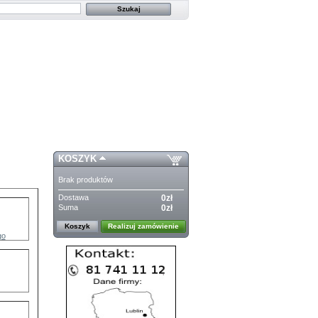
KOSZYK
Brak produktów
Dostawa
0zł
Suma
0zł
Koszyk
Realizuj zamówienie
go