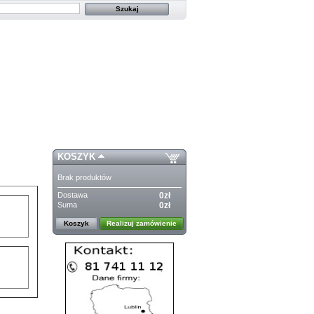
KOSZYK
Brak produktów
Dostawa
0zł
Suma
0zł
Koszyk
Realizuj zamówienie