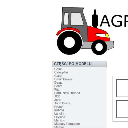
CZĘŚCI PO MODELU:
Case
Caterpillar
Claas
David Brown
Deutz
Fendt
Fiat
Ford, New Holland
JCB
John
John Deere
Krone
Kubota
Landini
Leyland
Manitou
Massey Ferguson
Matbro