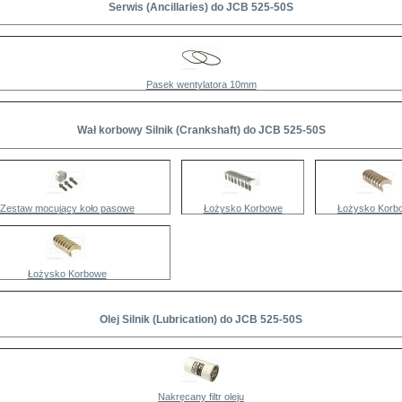
Serwis (Ancillaries) do JCB 525-50S
Pasek wentylatora 10mm
Wał korbowy Silnik (Crankshaft) do JCB 525-50S
Zestaw mocujący koło pasowe
Łożysko Korbowe
Łożysko Korb
Łożysko Korbowe
Olej Silnik (Lubrication) do JCB 525-50S
Nakręcany filtr oleju