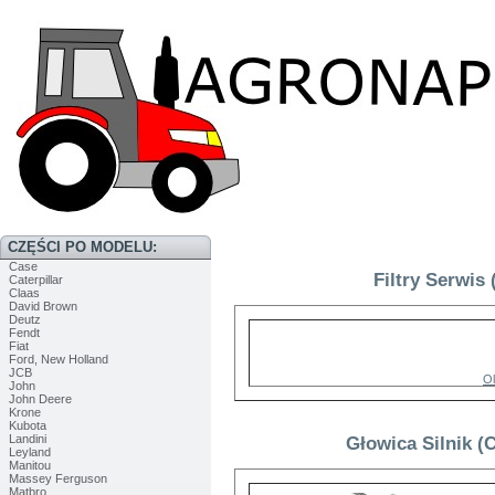
CZĘŚCI PO MODELU:
Case
Filtry Serwis 
Caterpillar
Claas
David Brown
Deutz
Fendt
Fiat
Ford, New Holland
JCB
Ol
John
John Deere
Krone
Kubota
Landini
Głowica Silnik (
Leyland
Manitou
Massey Ferguson
Matbro