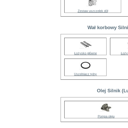
Zestaw uszczelek dół
Wał korbowy Siln
Łożysko główne
Łoży
Uszelniacz tylny
Olej Silnik (
Pompa oleju