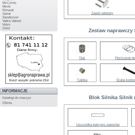
McCornic
Merlo
Renault
Zawór wlotowy
Same
Sanderson
Valtra Valmet
Volvo
Zetor
Zestaw naprawczy S
Tłok
Pierścienie t
Tulejka
Śruba korb
INFORMACJE
Blok Silnika Silnik
Katalogi do maszyn
Oferta
Uszczelka pokrywy zaworów