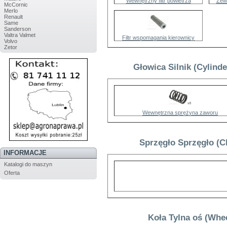
Wewnętrzny filtr powietrza
Zewn
McCornic
Merlo
Renault
Same
Sanderson
Valtra Valmet
Filtr wspomagania kierownicy
Volvo
Zetor
Głowica Silnik (Cylind
Wewnętrzna sprężyna zaworu
Sprzęgło Sprzęgło (C
INFORMACJE
Katalogi do maszyn
Oferta
Koła Tylna oś (Whe