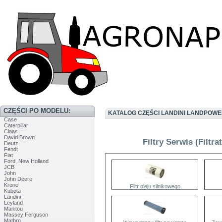
CZĘŚCI PO MODELU:
KATALOG CZĘŚCI LANDINI LANDPOWE
Case
Caterpillar
Claas
David Brown
Filtry Serwis (Filtr
Deutz
Fendt
Fiat
Ford, New Holland
JCB
John
John Deere
Krone
Filtr oleju silnikowego
Kubota
Landini
Leyland
Manitou
Massey Ferguson
Matbro