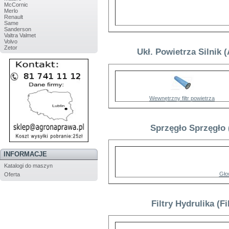
McCornic
Merlo
Renault
Same
Sanderson
Valtra Valmet
Volvo
Zetor
Ukł. Powietrza Silnik
Wewnętrzny filtr powietrza
Sprzęgło Sprzęgło 
INFORMACJE
Katalogi do maszyn
Gło
Oferta
Filtry Hydrulika (F