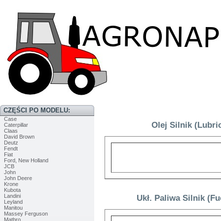
CZĘŚCI PO MODELU:
Case
Olej Silnik (Lubr
Caterpillar
Claas
David Brown
Deutz
Fendt
Fiat
Ford, New Holland
JCB
John
John Deere
Krone
Kubota
Landini
Ukł. Paliwa Silnik (
Leyland
Manitou
Massey Ferguson
Matbro