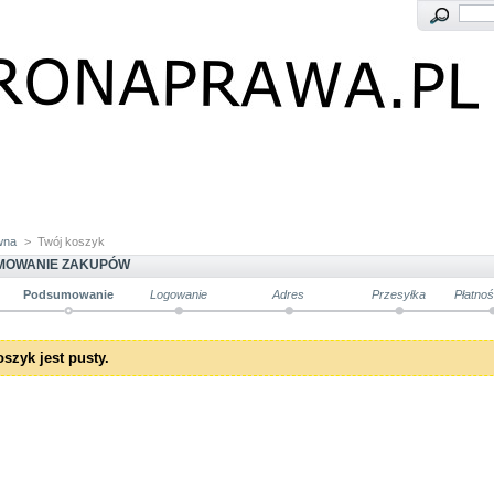
wna
>
Twój koszyk
MOWANIE ZAKUPÓW
Podsumowanie
Logowanie
Adres
Przesyłka
Płatno
szyk jest pusty.