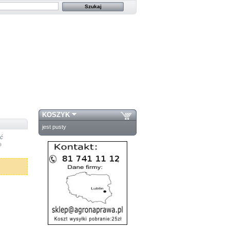
KOSZYK
jest pusty
ść