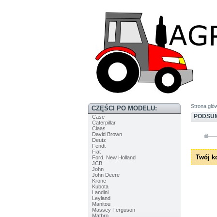
Strona głó
CZĘŚCI PO MODELU:
PODSU
Case
Caterpillar
Claas
David Brown
Deutz
Fendt
Fiat
Twój ko
Ford, New Holland
JCB
John
John Deere
Krone
Kubota
Landini
Leyland
Manitou
Massey Ferguson
Matbro