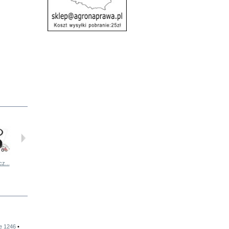
z...
Wał łożysko...
Wał łożysko...
Łożysko...
Łożysko...
e 1246
•