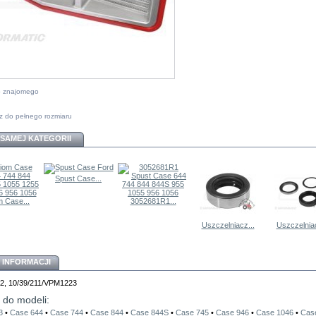
do znajomego
z do pełnego rozmiaru
 SAMEJ KATEGORII
Spust Case...
 Case...
3052681R1...
Uszczelniacz...
Uszczelniac
 INFORMACJI
12, 10/39/211/VPM1223
 do modeli:
43
•
Case 644
•
Case 744
•
Case 844
•
Case 844S
•
Case 745
•
Case 946
•
Case 1046
•
Cas