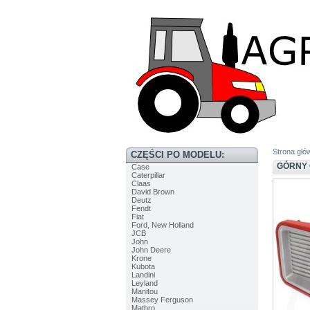
Strona głó
CZĘŚCI PO MODELU:
GÓRNY G
Case
Caterpillar
Claas
David Brown
Deutz
Fendt
Fiat
Ford, New Holland
JCB
John
John Deere
Krone
Kubota
Landini
Leyland
Manitou
Massey Ferguson
Matbro