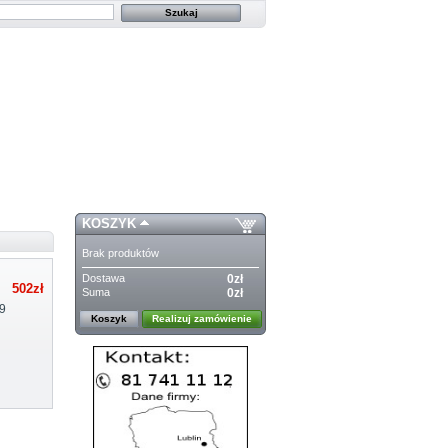
KOSZYK
Brak produktów
Dostawa
0zł
502zł
Suma
0zł
9
Koszyk
Realizuj zamówienie