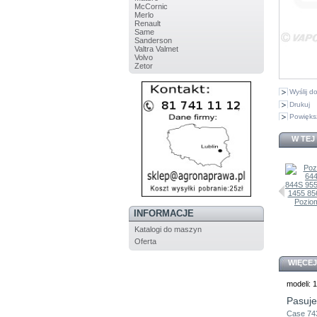
McCornic
Merlo
Renault
Same
Sanderson
Valtra Valmet
Volvo
Zetor
Wyślij 
Drukuj
Powięks
W TEJ
Poziom
Korek...
934221R1...
INFORMACJE
Siłownik...
3216849R92...
Katalogi do maszyn
Oferta
WIĘCEJ
modeli: 
Pasuje
Case 7