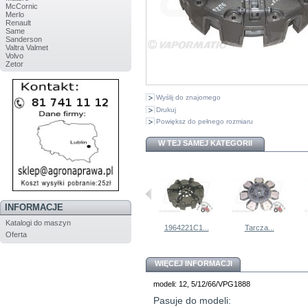
McCornic
Merlo
Renault
Same
Sanderson
Valtra Valmet
Volvo
Zetor
Wyślij do znajomego
Drukuj
Powiększ do pełnego rozmiaru
W TEJ SAMEJ KATEGORII
INFORMACJE
Katalogi do maszyn
MPP1122...
Zestaw...
1964221C1...
Tarcza...
Oferta
WIĘCEJ INFORMACJI
modeli: 12, 5/12/66/VPG1888
Pasuje do modeli: