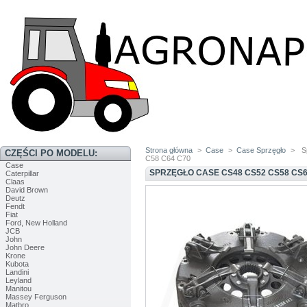
Strona główna
>
Case
>
Case Sprzęgło
>
S
CZĘŚCI PO MODELU:
C58 C64 C70
Case
SPRZĘGŁO CASE CS48 CS52 CS58 CS63
Caterpillar
Claas
David Brown
Deutz
Fendt
Fiat
Ford, New Holland
JCB
John
John Deere
Krone
Kubota
Landini
Leyland
Manitou
Massey Ferguson
Matbro