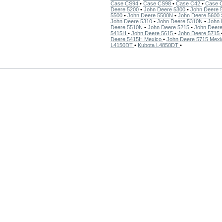
Case CS94
•
Case CS98
•
Case C42
•
Case 
Deere 5200
•
John Deere 5300
•
John Deere
5500
•
John Deere 5500N
•
John Deere 5600 
John Deere 5310
•
John Deere 5310N
•
John 
Deere 5510N
•
John Deere 5215
•
John Deer
5415H
•
John Deere 5615
•
John Deere 5715
Deere 5415H Mexico
•
John Deere 5715 Mex
L4150DT
•
Kubota L4850DT
•