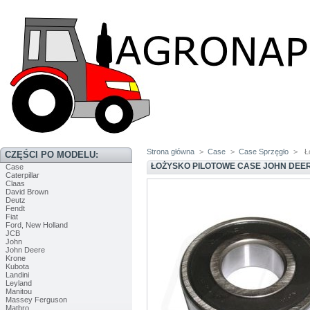
Strona główna
>
Case
>
Case Sprzęgło
>
Ł
CZĘŚCI PO MODELU:
ŁOŻYSKO PILOTOWE CASE JOHN DEE
Case
Caterpillar
Claas
David Brown
Deutz
Fendt
Fiat
Ford, New Holland
JCB
John
John Deere
Krone
Kubota
Landini
Leyland
Manitou
Massey Ferguson
Matbro