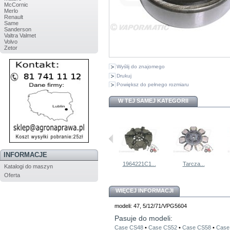
McCornic
Merlo
Renault
Same
Sanderson
Valtra Valmet
Volvo
Zetor
Wyślij do znajomego
Drukuj
Powiększ do pełnego rozmiaru
W TEJ SAMEJ KATEGORII
INFORMACJE
MPP1122...
Zestaw...
1964221C1...
Tarcza...
Katalogi do maszyn
Oferta
WIĘCEJ INFORMACJI
modeli: 47, 5/12/71/VPG5604
Pasuje do modeli:
Case CS48
•
Case CS52
•
Case CS58
•
Case