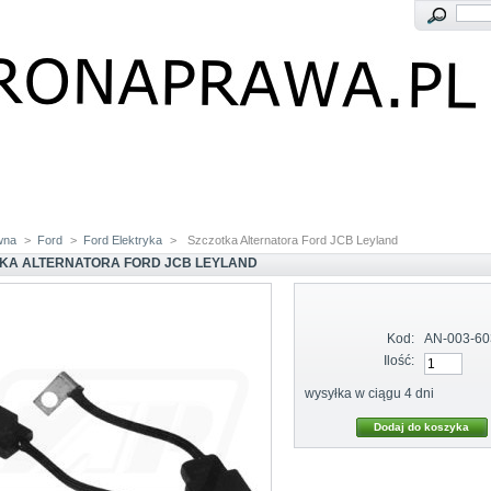
wna
>
Ford
>
Ford Elektryka
>
Szczotka Alternatora Ford JCB Leyland
KA ALTERNATORA FORD JCB LEYLAND
Kod:
AN-003-60
Ilość:
wysyłka w ciągu 4 dni