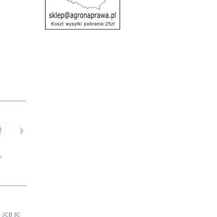
.
Skrzynka...
Skrzynka...
Rozrusznik...
Rozrusznik...
•
JCB 3C