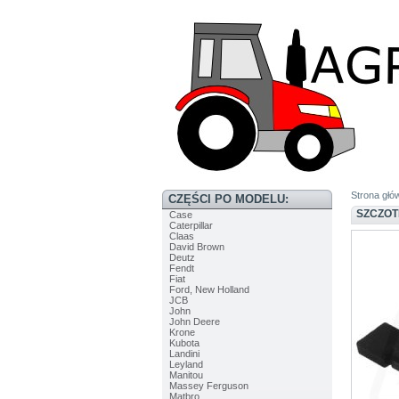
Strona głó
CZĘŚCI PO MODELU:
SZCZOT
Case
Caterpillar
Claas
David Brown
Deutz
Fendt
Fiat
Ford, New Holland
JCB
John
John Deere
Krone
Kubota
Landini
Leyland
Manitou
Massey Ferguson
Matbro