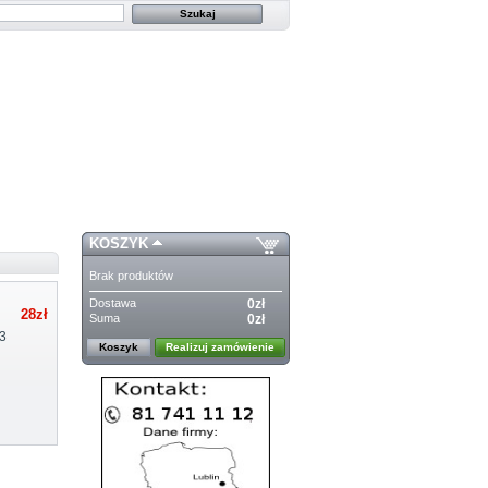
KOSZYK
Brak produktów
Dostawa
0zł
28zł
Suma
0zł
3
Koszyk
Realizuj zamówienie