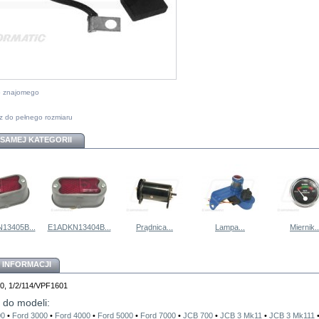
do znajomego
z do pełnego rozmiaru
 SAMEJ KATEGORII
13405B...
E1ADKN13404B...
Prądnica...
Lampa...
Miernik..
 INFORMACJI
30, 1/2/114/VPF1601
 do modeli:
00
•
Ford 3000
•
Ford 4000
•
Ford 5000
•
Ford 7000
•
JCB 700
•
JCB 3 Mk11
•
JCB 3 Mk111