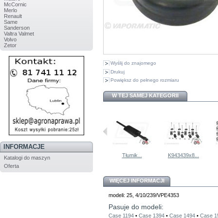
McCornic
Merlo
Renault
Same
Sanderson
Valtra Valmet
Volvo
Zetor
Wyślij do znajomego
Drukuj
Powiększ do pełnego rozmiaru
W TEJ SAMEJ KATEGORII
INFORMACJE
K907910...
Kolektor...
Tłumik...
K943439x8...
Katalogi do maszyn
Oferta
WIĘCEJ INFORMACJI
modeli: 25, 4/10/239/VPE4353
Pasuje do modeli:
Case 1194
•
Case 1394
•
Case 1494
•
Case 