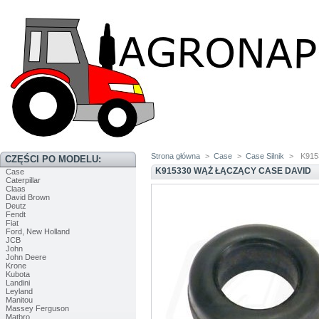
Strona główna
>
Case
>
Case Silnik
>
K915
CZĘŚCI PO MODELU:
K915330 WĄŻ ŁĄCZĄCY CASE DAVID
Case
Caterpillar
Claas
David Brown
Deutz
Fendt
Fiat
Ford, New Holland
JCB
John
John Deere
Krone
Kubota
Landini
Leyland
Manitou
Massey Ferguson
Matbro