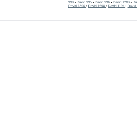
990
•
David 995
•
David 996
•
David 1200
•
Da
David 1390
•
David 1690
•
David 1194
•
David