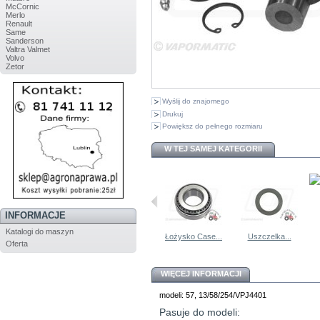
McCornic
Merlo
Renault
Same
Sanderson
Valtra Valmet
Volvo
Zetor
Wyślij do znajomego
Drukuj
Powiększ do pełnego rozmiaru
W TEJ SAMEJ KATEGORII
INFORMACJE
Podkładka...
Podkładka...
Katalogi do maszyn
Łożysko Case...
Uszczelka...
Oferta
WIĘCEJ INFORMACJI
modeli: 57, 13/58/254/VPJ4401
Pasuje do modeli: