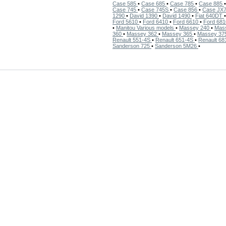
Case 585
•
Case 685
•
Case 785
•
Case 885
Case 745
•
Case 745S
•
Case 856
•
Case JX
1290
•
David 1390
•
David 1490
•
Fiat 640DT
Ford 5610
•
Ford 6410
•
Ford 6610
•
Ford 68
•
Manitou Various models
•
Massey 240
•
Mas
360
•
Massey 362
•
Massey 365
•
Massey 37
Renault 551-4S
•
Renault 651-4S
•
Renault 68
Sanderson 725
•
Sanderson 5M26
•