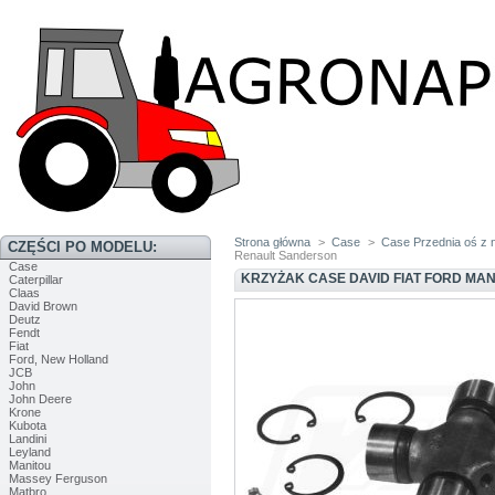
Strona główna
>
Case
>
Case Przednia oś z
CZĘŚCI PO MODELU:
Renault Sanderson
Case
KRZYŻAK CASE DAVID FIAT FORD M
Caterpillar
Claas
David Brown
Deutz
Fendt
Fiat
Ford, New Holland
JCB
John
John Deere
Krone
Kubota
Landini
Leyland
Manitou
Massey Ferguson
Matbro