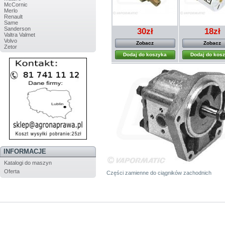
McCornic
Merlo
Renault
Same
Sanderson
30zł
18zł
Valtra Valmet
Volvo
Zobacz
Zobacz
Zetor
Dodaj do koszyka
Dodaj do kos
INFORMACJE
Katalogi do maszyn
Oferta
Części zamienne do ciągników zachodnich