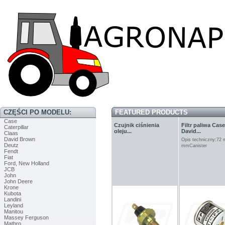
CZĘŚCI PO MODELU:
FEATURED PRODUCTS
Case
Czujnik ciśnienia
Filtr paliwa Case
Caterpillar
oleju...
David...
Claas
David Brown
Opis techniczny:72
Deutz
mmCanister
Fendt
Fiat
Ford, New Holland
JCB
John
John Deere
Krone
Kubota
Landini
Leyland
Manitou
Massey Ferguson
Matbro