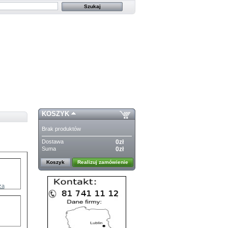
KOSZYK
Brak produktów
Dostawa
0zł
Suma
0zł
Koszyk
Realizuj zamówienie
za