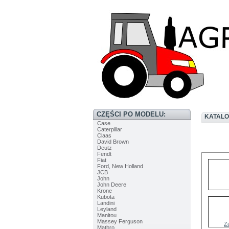
CZĘŚCI PO MODELU:
KATALO
Case
Caterpillar
Claas
David Brown
Deutz
Fendt
Fiat
Ford, New Holland
JCB
John
John Deere
Krone
Kubota
Landini
Leyland
Manitou
Massey Ferguson
Ze
Matbro