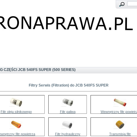
G CZĘŚCI JCB 540FS SUPER (500 SERIES)
Filtry Serwis (Filtration) do JCB 540FS SUPER
Filtr oleju silnikowego
Filtr paliwa
Wewnętrzny filtr powietr
wnętrzny filtr powietrza
Filtr hydrauliczny
Transmisja filtr