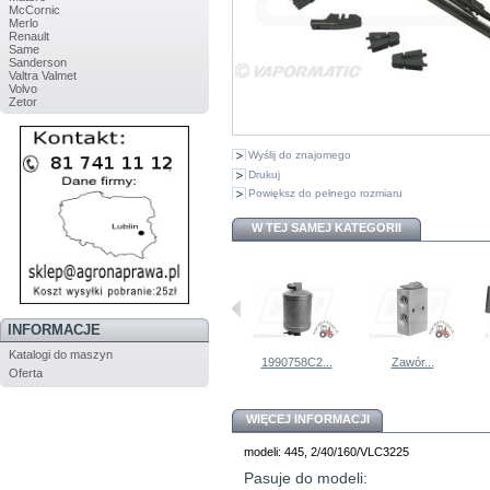
McCornic
Merlo
Renault
Same
Sanderson
Valtra Valmet
Volvo
Zetor
Wyślij do znajomego
Drukuj
Powiększ do pełnego rozmiaru
W TEJ SAMEJ KATEGORII
INFORMACJE
Katalogi do maszyn
Lusterko...
Kompresor...
1990758C2...
Zawór...
Oferta
WIĘCEJ INFORMACJI
modeli: 445, 2/40/160/VLC3225
Pasuje do modeli: