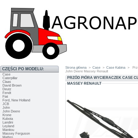
Strona główna
>
Case
>
Case Kabina
>
Prz
CZĘŚCI PO MODELU:
John Deere Massey Renault
Case
PRZÓD PIÓRA WYCIERACZEK CASE CL
Caterpillar
Claas
MASSEY RENAULT
David Brown
Deutz
Fendt
Fiat
Ford, New Holland
JCB
John
John Deere
Krone
Kubota
Landini
Leyland
Manitou
Massey Ferguson
Matbro