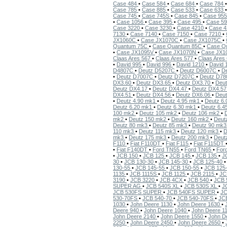
Case 484
•
Case 584
•
Case 684
•
Case 784
Case 785
•
Case 885
•
Case 533
•
Case 633
Case 745
•
Case 745S
•
Case 845
•
Case 95
•
Case 1056
•
Case 395
•
Case 495
•
Case 5
Case 3220
•
Case 3230
•
Case 4210
•
Case 
7130
•
Case 7140
•
Case 7150
•
Case 7210
•
JX1060C
•
Case JX1070C
•
Case JX1075C
•
Quantum 75C
•
Case Quantum 85C
•
Case Q
•
Case JX1095V
•
Case JX1070N
•
Case JX
Claas Ares 567
•
Claas Ares 577
•
Claas Ares
•
David 995
•
David 996
•
David 1210
•
David 
D4807C
•
Deutz D5207C
•
Deutz D6007C
•
D
•
Deutz D7007C
•
Deutz D7207C
•
Deutz D7
DX3.60
•
Deutz DX3.65
•
Deutz DX3.70
•
Deu
Deutz DX4.17
•
Deutz DX4.47
•
Deutz DX4.5
DX4.51
•
Deutz DX4.56
•
Deutz DX6.06
•
Deu
•
Deutz 4.90 mk1
•
Deutz 4.95 mk1
•
Deutz 6
Deutz 6.20 mk1
•
Deutz 6.30 mk1
•
Deutz 6.
100 mk2
•
Deutz 105 mk2
•
Deutz 106 mk2
•
mk2
•
Deutz 150 mk2
•
Deutz 160 mk2
•
Deut
Deutz 80 mk3
•
Deutz 85 mk3
•
Deutz 90 mk
110 mk3
•
Deutz 115 mk3
•
Deutz 120 mk3
•
D
mk3
•
Deutz 175 mk3
•
Deutz 200 mk3
•
Deut
F110
•
Fiat F110DT
•
Fiat F115
•
Fiat F115DT
•
Fiat F140DT
•
Ford TN55
•
Ford TN65
•
For
•
JCB 150
•
JCB 125
•
JCB 145
•
JCB 135
•
J
30
•
JCB 130-30
•
JCB 145-30
•
JCB 125-40
130-55
•
JCB 145-55
•
JCB 150-55
•
JCB 125
1135
•
JCB 1115S
•
JCB 1125
•
JCB 2115
•
JC
3190
•
JCB 3220
•
JCB 4CX
•
JCB 540
•
JCB 
SUPER AG
•
JCB 540S XL
•
JCB 530S XL
•
J
JCB 530FS SUPER
•
JCB 540FS SUPER
•
JC
530-70FS
•
JCB 540-70
•
JCB 540-70FS
•
JC
1030
•
John Deere 1130
•
John Deere 1630
•
Deere 940
•
John Deere 1040
•
John Deere 1
John Deere 2140
•
John Deere 1550
•
John D
2250
•
John Deere 2450
•
John Deere 2650
•