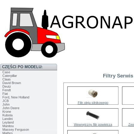
CZĘŚCI PO MODELU:
Case
Filtry Serwis
Caterpillar
Claas
David Brown
Deutz
Fendt
Fiat
Ford, New Holland
JCB
Filtr oleju silnikowego
John
John Deere
Krone
Kubota
Landini
Leyland
Wewnętrzny filtr powietrza
Zew
Manitou
Massey Ferguson
Matbro