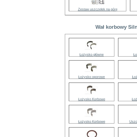
Zestaw uszczelek na górę
Wał korbowy Siln
Łożysko główne
Ło
Łożysko oporowe
Ło
Łożysko Korbowe
Ło
Łożysko Korbowe
Uszc