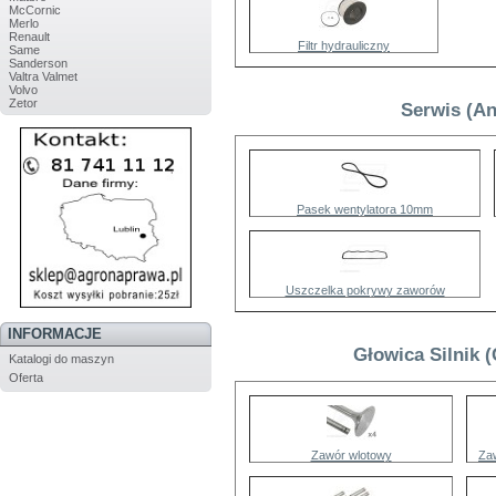
McCornic
Merlo
Renault
Filtr hydrauliczny
Same
Sanderson
Valtra Valmet
Volvo
Zetor
Serwis (An
Pasek wentylatora 10mm
Uszczelka pokrywy zaworów
INFORMACJE
Głowica Silnik 
Katalogi do maszyn
Oferta
Zawór wlotowy
Za