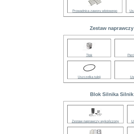
Prowadnica zaworu wlotowego
Us
Zestaw naprawczy 
Tłok
Pier
Uszczelka tuleji
Us
Blok Silnika Silni
Zestaw naprawczy wykończony
U