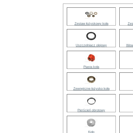
Zestaw łożyskowy koła
Zes
Uszczelniacz olejowy
Wewn
Piasta koła
Zewnętrzne łożysko koła
Pierścień obrotowy
Koło