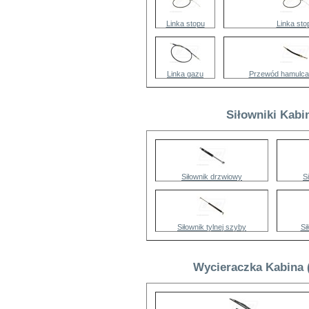
Linka stopu
Linka sto
Linka gazu
Przewód hamulca
Siłowniki Kabi
Siłownik drzwiowy
S
Siłownik tylnej szyby
Si
Wycieraczka Kabina 