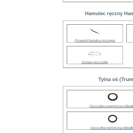
Hamulec ręczny Ham
Przewód hamulca ręcznego
Zestaw uszczelek
Tylna oś (Tru
Uszczelka zewnętrzna półwał
Uszczelka wenętrzna półwał