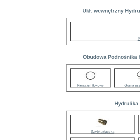
Ukł. wewnętrzny Hydrul
P
Obudowa Podnośnika Hy
Pierścień tłokowy
Górna usz
Hydrulika
Szybkozłączka