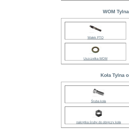
WOM Tylna 
Wałek PTO
Uszczelka WOM
Koła Tylna 
Śruba koła
nakrętka śruby do obręczy koła