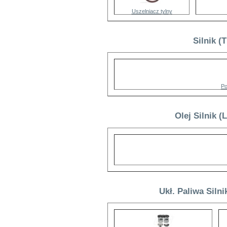
Uszelniacz tylny
Silnik (
Po
Olej Silnik (
Ukł. Paliwa Siln