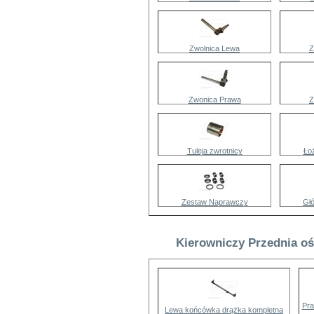
Zwolnica Lewa
Z
Zwonica Prawa
Z
Tuleja zwrotnicy
Ło
Zestaw Naprawczy
Głó
Kierowniczy Przednia oś
Pra
Lewa końcówka drążka kompletna