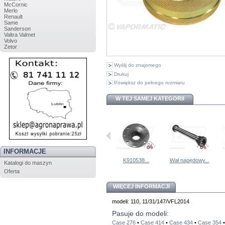
McCornic
Merlo
Renault
Same
Sanderson
Valtra Valmet
Volvo
Zetor
Wyślij do znajomego
Drukuj
Powiększ do pełnego rozmiaru
W TEJ SAMEJ KATEGORII
INFORMACJE
K949605...
Kołnierz...
K910538...
Wał napędowy...
Katalogi do maszyn
Oferta
WIĘCEJ INFORMACJI
modeli: 110, 11/31/147/VFL2014
Pasuje do modeli:
Case 276
•
Case 414
•
Case 434
•
Case 354