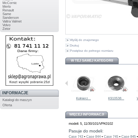
McCornic
Merlo
Renault
Same
Sanderson
Valtra Valmet
Volvo
Zetor
Wyślij do znajomego
Drukuj
Powiększ do pełnego rozmiaru
W TEJ SAMEJ KATEGORII
INFORMACJE
Pompa...
K949605...
Kołnierz...
K910538...
Katalogi do maszyn
Oferta
WIĘCEJ INFORMACJI
modeli: 5, 11/30/101/VPK0102
Pasuje do modeli:
Case 743
•
Case 844
•
Case 745
•
Case 845