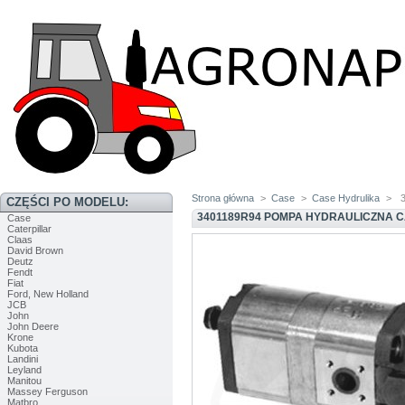
Strona główna
>
Case
>
Case Hydrulika
>
CZĘŚCI PO MODELU:
3401189R94 POMPA HYDRAULICZNA CAS
Case
Caterpillar
Claas
David Brown
Deutz
Fendt
Fiat
Ford, New Holland
JCB
John
John Deere
Krone
Kubota
Landini
Leyland
Manitou
Massey Ferguson
Matbro