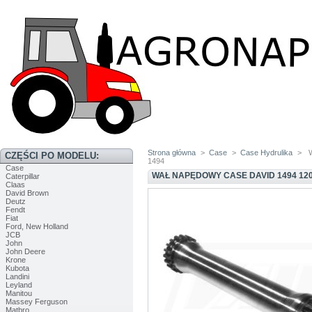
Strona główna
>
Case
>
Case Hydrulika
>
CZĘŚCI PO MODELU:
1494
Case
WAŁ NAPĘDOWY CASE DAVID 1494 1200 
Caterpillar
Claas
David Brown
Deutz
Fendt
Fiat
Ford, New Holland
JCB
John
John Deere
Krone
Kubota
Landini
Leyland
Manitou
Massey Ferguson
Matbro