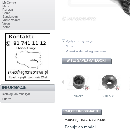
McCornic
Merlo
Renault
Same
Sanderson
Valtra Valmet
Volvo
Zetor
Wyślij do znajomego
Drukuj
Powiększ do pełnego rozmiaru
W TEJ SAMEJ KATEGORII
INFORMACJE
Katalogi do maszyn
Pompa...
K949605...
Kołnierz...
K910538...
Oferta
WIĘCEJ INFORMACJI
modeli: 8, 11/30/263/VPK1300
Pasuje do modeli: