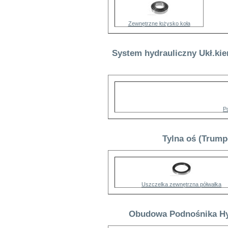
Zewnętrzne łożysko koła
System hydrauliczny Ukł.kie
P
Tylna oś (Trump
Uszczelka zewnętrzna półwałka
Obudowa Podnośnika Hyd