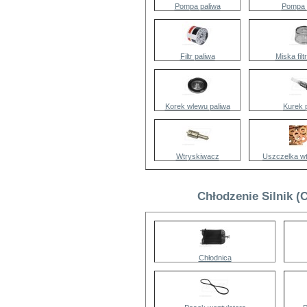
Pompa paliwa
Pompa 
Filtr paliwa
Miska filt
Korek wlewu paliwa
Kurek 
Wtryskiwacz
Uszczelka w
Chłodzenie Silnik (
Chłodnica