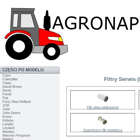
CZĘŚCI PO MODELU:
Case
Filtry Serwis 
Caterpillar
Claas
David Brown
Deutz
Fendt
Fiat
Ford, New Holland
JCB
Filtr oleju silnikowego
John
John Deere
Krone
Kubota
Landini
Leyland
Zewnętrzny filtr powietrza
Manitou
Massey Ferguson
Matbro