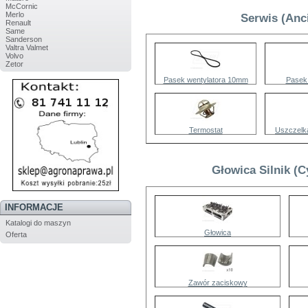
McCornic
Merlo
Serwis (Anc
Renault
Same
Sanderson
Valtra Valmet
Volvo
Zetor
Pasek wentylatora 10mm
Pasek
Termostat
Uszczelk
Głowica Silnik (
INFORMACJE
Katalogi do maszyn
Głowica
Oferta
Zawór zaciskowy