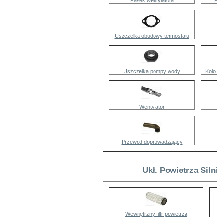
Pasek wentylatora
P
Uszczelka obudowy termostatu
Uszczelka pompy wody
Koło
Wentylator
Przewód doprowadzający
Ukł. Powietrza Sil
Wewnętrzny filtr powietrza