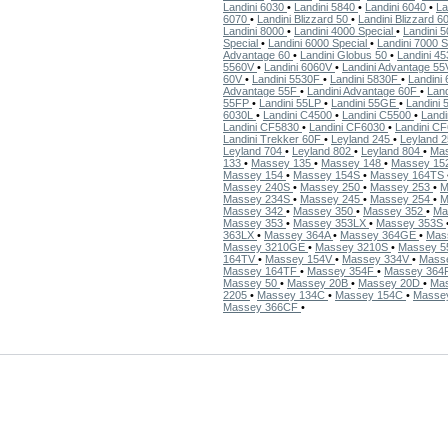
Landini 6030
•
Landini 5840
•
Landini 6040
•
La
6070
•
Landini Blizzard 50
•
Landini Blizzard 6
Landini 8000
•
Landini 4000 Special
•
Landini
Special
•
Landini 6000 Special
•
Landini 7000 
Advantage 60
•
Landini Globus 50
•
Landini 4
5560V
•
Landini 6060V
•
Landini Advantage 5
60V
•
Landini 5530F
•
Landini 5830F
•
Landini
Advantage 55F
•
Landini Advantage 60F
•
Land
55FP
•
Landini 55LP
•
Landini 55GE
•
Landini
6030L
•
Landini C4500
•
Landini C5500
•
Land
Landini CF5830
•
Landini CF6030
•
Landini C
Landini Trekker 60F
•
Leyland 245
•
Leyland 
Leyland 704
•
Leyland 802
•
Leyland 804
•
Ma
133
•
Massey 135
•
Massey 148
•
Massey 15
Massey 154
•
Massey 154S
•
Massey 164TS
Massey 240S
•
Massey 250
•
Massey 253
•
M
Massey 234S
•
Massey 245
•
Massey 254
•
M
Massey 342
•
Massey 350
•
Massey 352
•
Ma
Massey 353
•
Massey 353LX
•
Massey 353S
363LX
•
Massey 364A
•
Massey 364GE
•
Mas
Massey 3210GE
•
Massey 3210S
•
Massey 
164TV
•
Massey 154V
•
Massey 334V
•
Mass
Massey 164TF
•
Massey 354F
•
Massey 364
Massey 50
•
Massey 20B
•
Massey 20D
•
Ma
2205
•
Massey 134C
•
Massey 154C
•
Masse
Massey 366CF
•