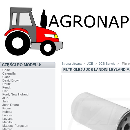
Strona główna
>
JCB
>
JCB Serwis
>
Filtr
CZĘŚCI PO MODELU:
FILTR OLEJU JCB LANDINI LEYLAND 
Case
Caterpillar
Claas
David Brown
Deutz
Fendt
Fiat
Ford, New Holland
JCB
John
John Deere
Krone
Kubota
Landini
Leyland
Manitou
Massey Ferguson
Matbro