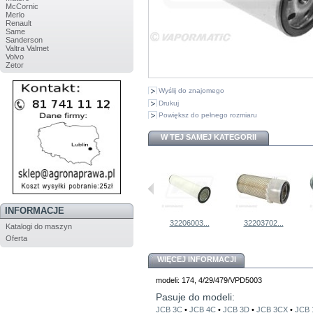
McCornic
Merlo
Renault
Same
Sanderson
Valtra Valmet
Volvo
Zetor
Wyślij do znajomego
Drukuj
Powiększ do pełnego rozmiaru
W TEJ SAMEJ KATEGORII
INFORMACJE
Nakręcany...
32203703...
32206003...
32203702...
Katalogi do maszyn
Oferta
WIĘCEJ INFORMACJI
modeli: 174, 4/29/479/VPD5003
Pasuje do modeli:
JCB 3C
•
JCB 4C
•
JCB 3D
•
JCB 3CX
•
JCB 