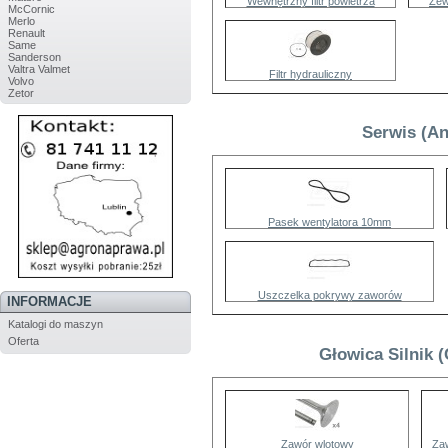
Wewnętrzny filtr powietrza
Zew
McCornic
Merlo
Renault
Same
Sanderson
Valtra Valmet
Filtr hydrauliczny
Volvo
Zetor
Serwis (An
Pasek wentylatora 10mm
Uszczelka pokrywy zaworów
INFORMACJE
Katalogi do maszyn
Oferta
Głowica Silnik 
Zawór wlotowy
Za