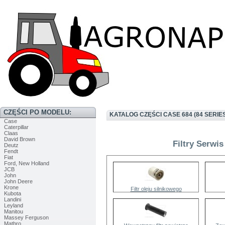
CZĘŚCI PO MODELU:
KATALOG CZĘŚCI CASE 684 (84 SERIE
Case
Caterpillar
Claas
David Brown
Filtry Serwis
Deutz
Fendt
Fiat
Ford, New Holland
JCB
John
John Deere
Krone
Filtr oleju silnikowego
Kubota
Landini
Leyland
Manitou
Massey Ferguson
Matbro