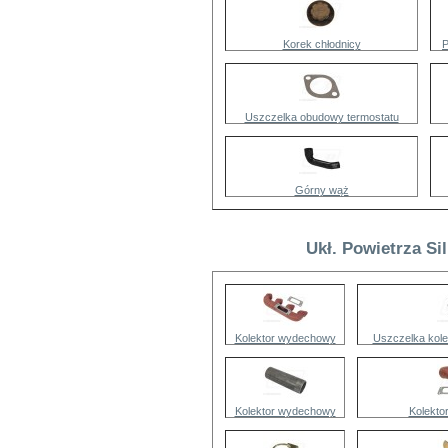
Korek chłodnicy
P
Uszczelka obudowy termostatu
Górny wąż
Ukł. Powietrza Si
Kolektor wydechowy
Uszczelka kol
Kolektor wydechowy
Kolekto