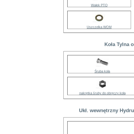
Wałek PTO
Uszczelka WOM
Koła Tylna 
Śruba koła
nakrętka śruby do obręczy koła
Ukł. wewnętrzny Hydrul