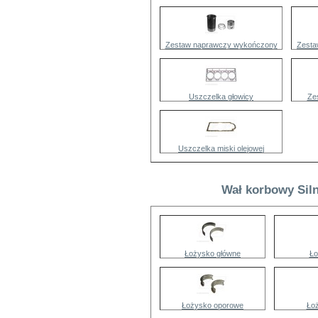
Zestaw naprawczy wykończony
Zesta
Uszczelka głowicy
Ze
Uszczelka miski olejowej
Wał korbowy Siln
Łożysko główne
Ło
Łożysko oporowe
Ło