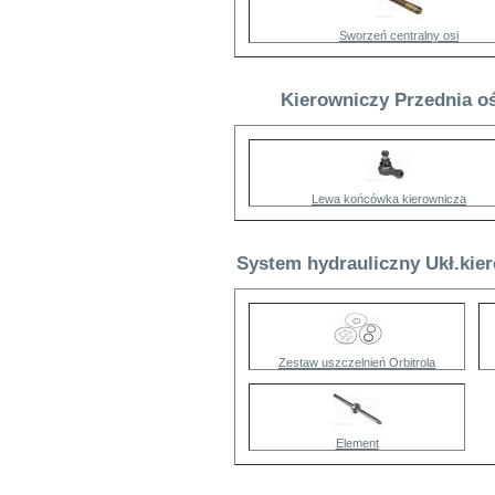
Sworzeń centralny osi
Kierowniczy Przednia oś
Lewa końcówka kierownicza
System hydrauliczny Ukł.kie
Zestaw uszczelnień Orbitrola
Element