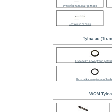
Przewód hamulca ręcznego
Zestaw uszczelek
Tylna oś (Tru
Uszczelka zewnętrzna półwał
Uszczelka wenętrzna półwał
WOM Tylna 