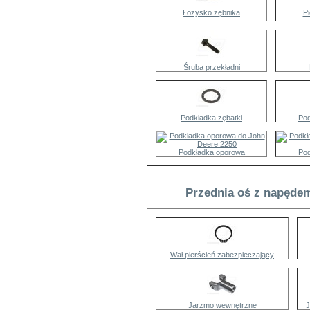
Łożysko zębnika
Pi
Śruba przekładni
Podkładka zębatki
Pod
Podkładka oporowa
Pod
Przednia oś z napędem
Wał pierścień zabezpieczający
Jarzmo wewnętrzne
J