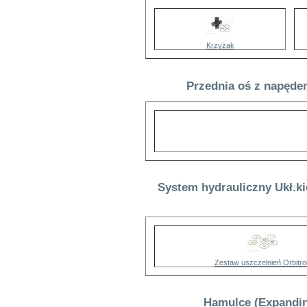
Krzyżak
Przednia oś z napęde
System hydrauliczny Ukł.ki
Zestaw uszczelnień Orbitro
Hamulce (Expandin