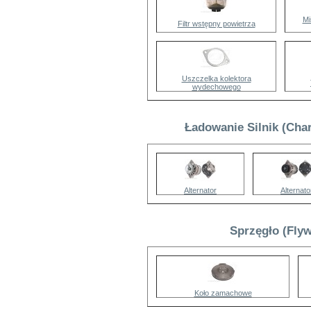
Mi
Filtr wstępny powietrza
Uszczelka kolektora
wydechowego
Ładowanie Silnik (Cha
Alternator
Alternato
Sprzęgło (Fly
Koło zamachowe