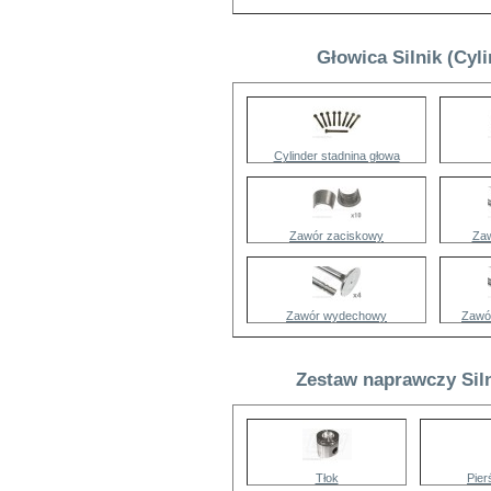
Głowica Silnik (Cyl
Cylinder stadnina głowa
Zawór zaciskowy
Zaw
Zawór wydechowy
Zawó
Zestaw naprawczy Siln
Tłok
Pier