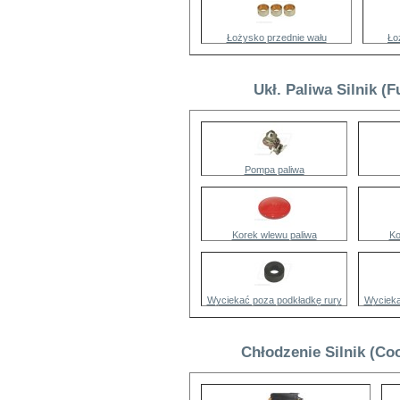
Łożysko przednie wału
Ło
Ukł. Paliwa Silnik (
Pompa paliwa
Korek wlewu paliwa
Ko
Wyciekać poza podkładkę rury
Wycieka
Chłodzenie Silnik (Co