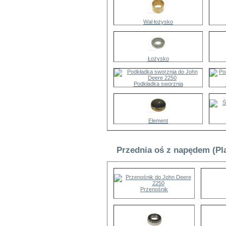
Wał łożysko
Łożysko
Podkładka sworznia
Element
Przednia oś z napędem (Pl
Przenośnik