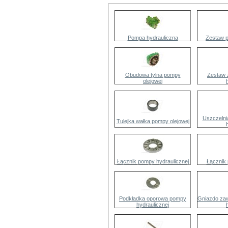
Pompa hydrauliczna
Zestaw 
Obudowa tylna pompy
Zestaw 
olejowej
Uszczelni
Tulejka wałka pompy olejowej
Łącznik pompy hydraulicznej
Łącznik 
Podkładka oporowa pompy
Gniazdo za
hydraulicznej