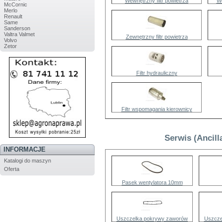
Wewnętrzny filtr powietrza
We
McCornic
Merlo
Renault
Same
Sanderson
Valtra Valmet
Zewnętrzny filtr powietrza
Volvo
Zetor
Filtr hydrauliczny
Filtr wspomagania kierownicy
Serwis (Ancill
INFORMACJE
Katalogi do maszyn
Oferta
Pasek wentylatora 10mm
Uszczelka pokrywy zaworów
Uszcze