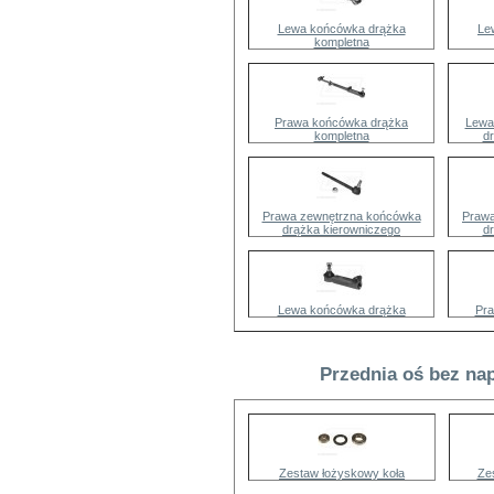
Lewa końcówka drążka
Le
kompletna
Prawa końcówka drążka
Lewa
kompletna
d
Prawa zewnętrzna końcówka
Prawa
drążka kierowniczego
d
Lewa końcówka drążka
Pra
Przednia oś bez na
Zestaw łożyskowy koła
Ze