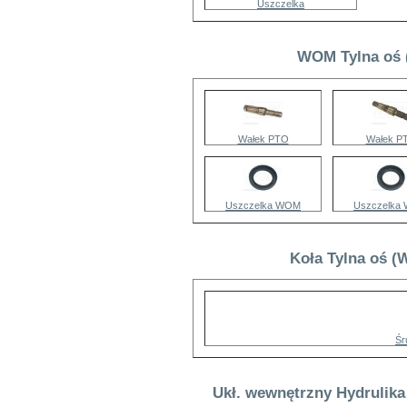
Uszczelka
WOM Tylna oś 
Wałek PTO
Wałek P
Uszczelka WOM
Uszczelka
Koła Tylna oś (
Śr
Ukł. wewnętrzny Hydrulika