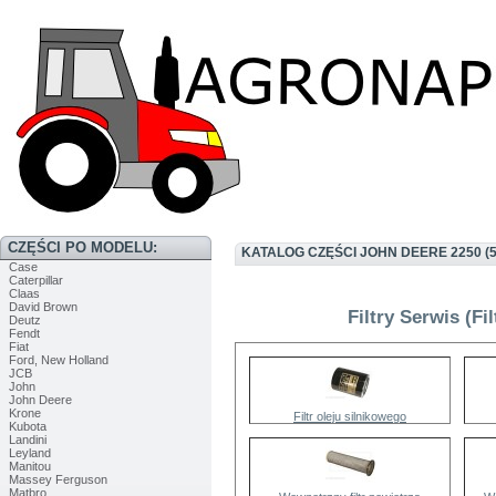
CZĘŚCI PO MODELU:
KATALOG CZĘŚCI JOHN DEERE 2250 (5
Case
Caterpillar
Claas
David Brown
Filtry Serwis (Fi
Deutz
Fendt
Fiat
Ford, New Holland
JCB
John
John Deere
Krone
Filtr oleju silnikowego
Kubota
Landini
Leyland
Manitou
Massey Ferguson
Matbro