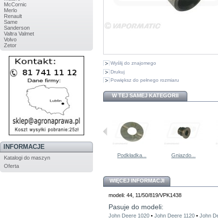
McCornic
Merlo
Renault
Same
Sanderson
Valtra Valmet
Volvo
Zetor
Wyślij do znajomego
Drukuj
Powiększ do pełnego rozmiaru
W TEJ SAMEJ KATEGORII
INFORMACJE
Zawór...
R45822x4...
Podkładka...
Gniazdo...
Katalogi do maszyn
Oferta
WIĘCEJ INFORMACJI
modeli: 44, 11/50/819/VPK1438
Pasuje do modeli:
John Deere 1020
•
John Deere 1120
•
John D