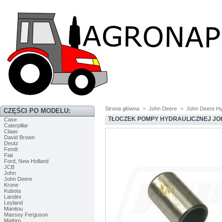
Strona główna
>
John Deere
>
John Deere Hy
CZĘŚCI PO MODELU:
TŁOCZEK POMPY HYDRAULICZNEJ JO
Case
Caterpillar
Claas
David Brown
Deutz
Fendt
Fiat
Ford, New Holland
JCB
John
John Deere
Krone
Kubota
Landini
Leyland
Manitou
Massey Ferguson
Matbro