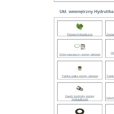
Ukł. wewnętrzny Hydrulika
Pompa hydrauliczna
Zesta
Ob
Oring naprawczy pompy olejowej
Tulejka wałka pompy olejowej
Tulej
Zawór kontrolny pompy
Łączn
hydraulicznej