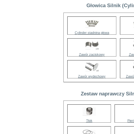
Głowica Silnik (Cyl
Cylinder stadnina głowa
Zawór zaciskowy
Zaw
Zawór wydechowy
Zawó
Zestaw naprawczy Siln
Tłok
Pier