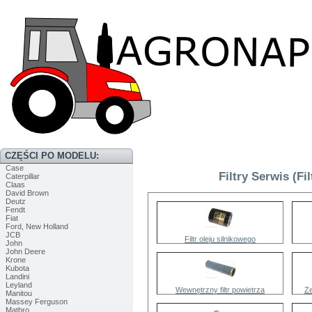
CZĘŚCI PO MODELU:
Case
Filtry Serwis (Fi
Caterpillar
Claas
David Brown
Deutz
Fendt
Fiat
Ford, New Holland
JCB
Filtr oleju silnikowego
John
John Deere
Krone
Kubota
Landini
Leyland
Wewnętrzny filtr powietrza
Ze
Manitou
Massey Ferguson
Matbro