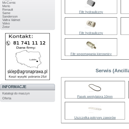
McCornic
Merlo
Renault
Filtr hydrauliczny
Same
Sanderson
Valtra Valmet
Volvo
Zetor
Filtr hydrauliczny
Filtr wspomagania kierownicy
Serwis (Ancill
INFORMACJE
Katalogi do maszyn
Pasek wentylatora 10mm
Oferta
Uszczelka pokrywy zaworów