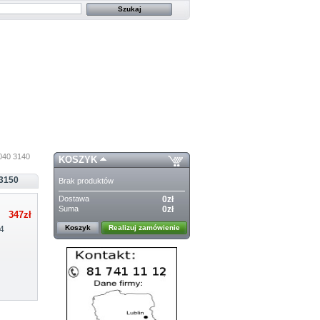
040 3140
KOSZYK
3150
Brak produktów
Dostawa
0zł
Suma
0zł
347zł
Koszyk
Realizuj zamówienie
4