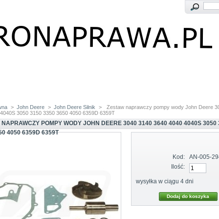
wna
>
John Deere
>
John Deere Silnik
>
Zestaw naprawczy pompy wody John Deere 3
 4040S 3050 3150 3350 3650 4050 6359D 6359T
 NAPRAWCZY POMPY WODY JOHN DEERE 3040 3140 3640 4040 4040S 3050 
50 4050 6359D 6359T
Kod:
AN-005-29
Ilość:
wysyłka w ciągu 4 dni