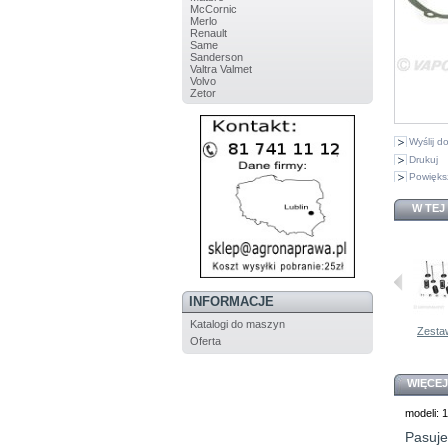
McCornic
Merlo
Renault
Same
Sanderson
Valtra Valmet
Volvo
Zetor
Wyślij 
Drukuj
Powięks
W TEJ
INFORMACJE
Katalogi do maszyn
AL31492...
Tulejka John...
Zestaw...
AL35753...
Zestaw
Oferta
WIĘCEJ
modeli: 
Pasuje