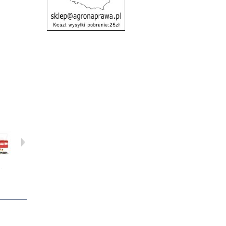
.
Wtryskiwacz...
Zestaw...
Chłodnica...
L41330 Pas -...