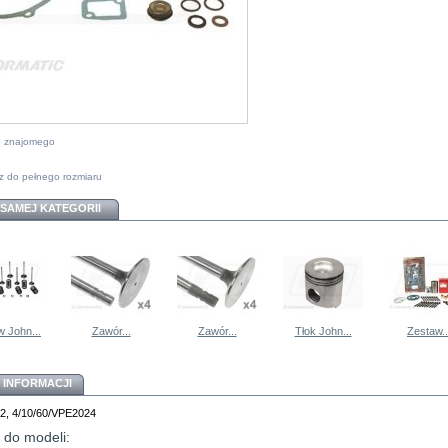
do znajomego
z do pełnego rozmiaru
 SAMEJ KATEGORII
 John...
Zawór...
Zawór...
Tłok John...
Zestaw..
 INFORMACJI
12, 4/10/60/VPE2024
 do modeli: