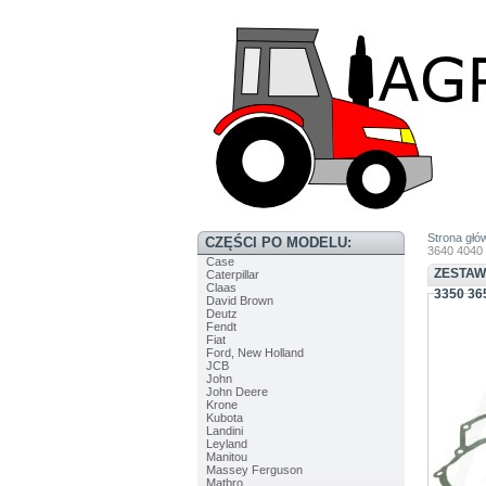
Strona głó
CZĘŚCI PO MODELU:
3640 4040
Case
ZESTAW
Caterpillar
Claas
3350 36
David Brown
Deutz
Fendt
Fiat
Ford, New Holland
JCB
John
John Deere
Krone
Kubota
Landini
Leyland
Manitou
Massey Ferguson
Matbro