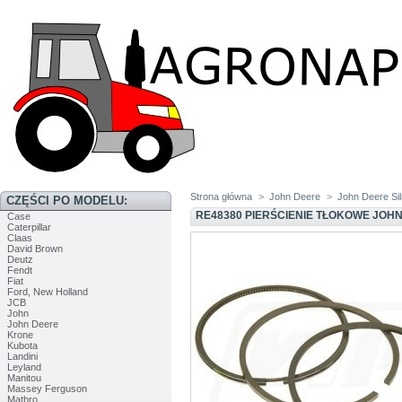
Strona główna
>
John Deere
>
John Deere Sil
CZĘŚCI PO MODELU:
RE48380 PIERŚCIENIE TŁOKOWE JOH
Case
Caterpillar
Claas
David Brown
Deutz
Fendt
Fiat
Ford, New Holland
JCB
John
John Deere
Krone
Kubota
Landini
Leyland
Manitou
Massey Ferguson
Matbro