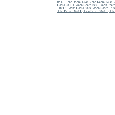
8440
•
John Deere 4250
•
John Deere 4350
•
Deere 985H4
•
John Deere 1085
•
John Deer
1188H4
•
John Deere 8820
•
John Deere 573
John Deere 6076H
•
John Deere 6076T
•
Joh