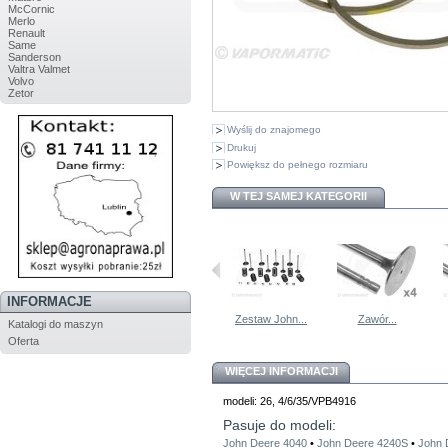
McCornic
Merlo
Renault
Same
Sanderson
Valtra Valmet
Volvo
Zetor
Wyślij do znajomego
Drukuj
Powiększ do pełnego rozmiaru
W TEJ SAMEJ KATEGORII
INFORMACJE
Zestaw...
AL35753...
Zestaw John...
Zawór...
Katalogi do maszyn
Oferta
WIĘCEJ INFORMACJI
modeli: 26, 4/6/35/VPB4916
Pasuje do modeli:
John Deere 4040
•
John Deere 4240S
•
John 