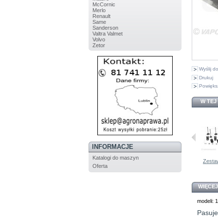
McCornic
Merlo
Renault
Same
Sanderson
Valtra Valmet
Volvo
Zetor
Wyślij 
Drukuj
Powięks
W TEJ
INFORMACJE
Katalogi do maszyn
AL31492...
Tulejka John...
Zestaw...
AL35753...
Zestaw
Oferta
WIĘCEJ
modeli: 
Pasuje