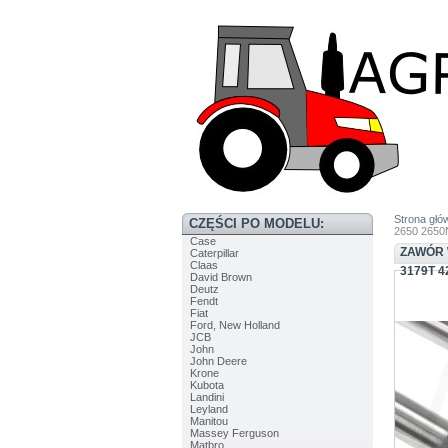
Strona głó
CZĘŚCI PO MODELU:
2650 2650
Case
ZAWÓR W
Caterpillar
Claas
3179T 4
David Brown
Deutz
Fendt
Fiat
Ford, New Holland
JCB
John
John Deere
Krone
Kubota
Landini
Leyland
Manitou
Massey Ferguson
Matbro