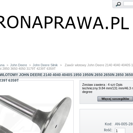
wna
>
John Deere
>
John Deere Silnik
>
Zawór wlotowy John Deere 2140 4040 4040S 
N 2850 3650 4050 3179T 4239T 6359T
LOTOWY JOHN DEERE 2140 4040 4040S 1950 1950N 2650 2650N 2850 3650
239T 6359T
Zestaw zawiera : 4 szt Opis
techniczny:9.84 mm/131 mm/46.3
degree
Więcej szczegółów
Kod:
AN-005-28
Ilość: