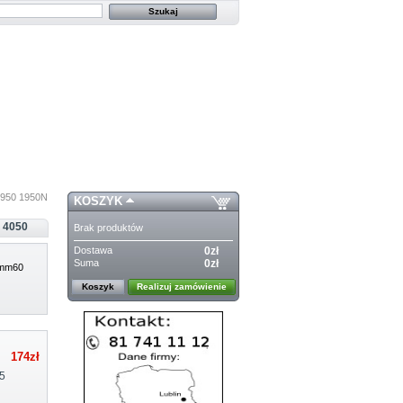
1950 1950N
KOSZYK
 4050
Brak produktów
Dostawa
0zł
Suma
0zł
 mm60
Koszyk
Realizuj zamówienie
174zł
5