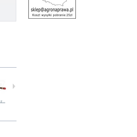
z...
Zestaw...
Chłodnica...
L41330 Pas -...
Zestaw...