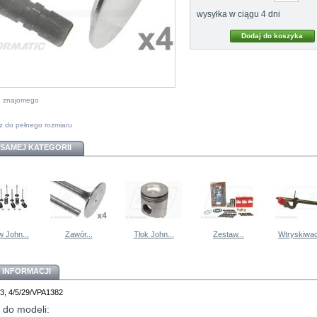
wysyłka w ciągu 4 dni
do znajomego
z do pełnego rozmiaru
 SAMEJ KATEGORII
 John...
Zawór...
Tłok John...
Zestaw...
Wtryskiwac
 INFORMACJI
13, 4/5/29/VPA1382
 do modeli: