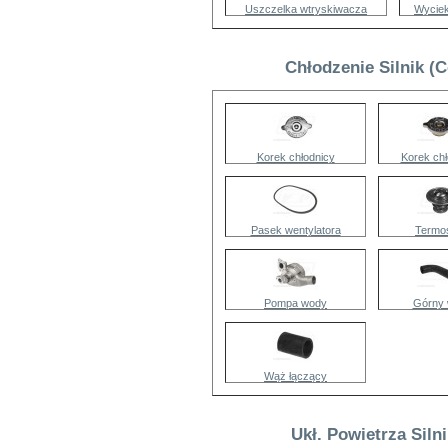
Uszczelka wtryskiwacza
Wyciek
Chłodzenie Silnik (
Korek chłodnicy
Korek chł
Pasek wentylatora
Termos
Pompa wody
Górny
Wąż łączący
Ukł. Powietrza Siln