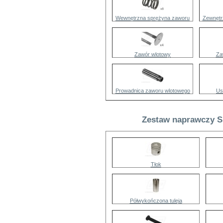
Wewnętrzna sprężyna zaworu
Zewnętr
Zawór wlotowy
Za
Prowadnica zaworu wlotowego
Us
Zestaw naprawczy Si
Tłok
Półwykończona tuleja