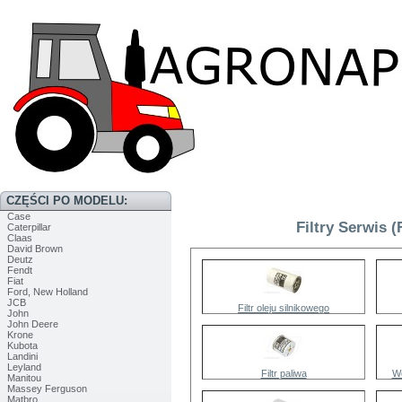
CZĘŚCI PO MODELU:
Case
Filtry Serwis (
Caterpillar
Claas
David Brown
Deutz
Fendt
Fiat
Ford, New Holland
JCB
Filtr oleju silnikowego
John
John Deere
Krone
Kubota
Landini
Leyland
Filtr paliwa
We
Manitou
Massey Ferguson
Matbro