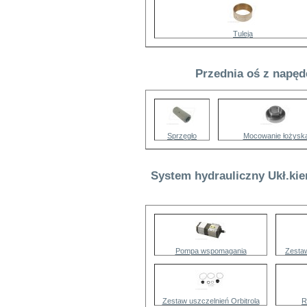
Tuleja
Przednia oś z napęd
Sprzęgło
Mocowanie łożysk
System hydrauliczny Ukł.kie
Pompa wspomagania
Zesta
Zestaw uszczelnień Orbitrola
R