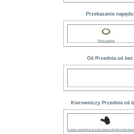
Przekazanie napędu 
Płyta napęd
Oś Przednia oś bez
Kierowniczy Przednia oś b
Lewa zewnętrzna końcówka drążka kierown