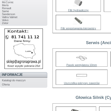
McCornic
Merlo
Renault
Filtr hydrauliczny
Same
Sanderson
Valtra Valmet
Volvo
Zetor
Filtr wspomagania kierownicy
Serwis (Anci
Pasek wentylatora 10mm
INFORMACJE
Katalogi do maszyn
Uszczelka pokrywy zaworów
Oferta
Głowica Silnik (C