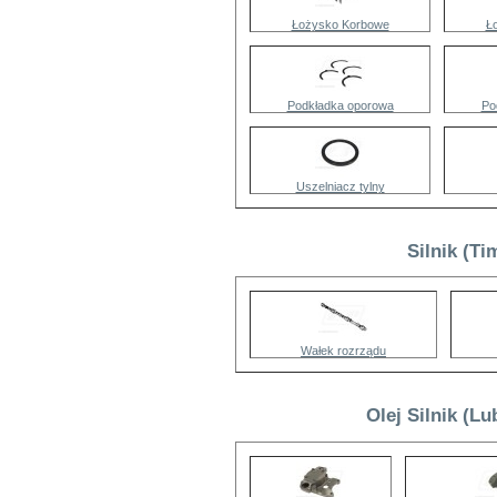
Łożysko Korbowe
Ł
Podkładka oporowa
Po
Uszelniacz tylny
Silnik (T
Wałek rozrządu
Olej Silnik (L