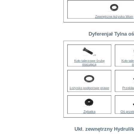
Zewnętrzne łożysko Wom
Dyferenjał Tylna oś
Koło talerzowe śrubę
Koło tal
mocującą
m
Łożysko podporowe prawe
Przekła
Zębatka
Oś przek
Ukł. zewnętrzny Hydruli