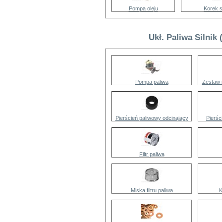
Pompa oleju
Korek 
Ukł. Paliwa Silnik
Pompa paliwa
Zestaw 
Pierścień paliwowy odcinający
Pierśc
Filtr paliwa
Miska filtru paliwa
K