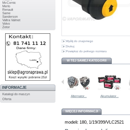
McCornic
Merlo
Renault
Same
Sanderson
Valtra Valmet
Volvo
Zetor
Wyślij do znajomego
Drukuj
Powiększ do pełnego rozmiaru
W TEJ SAMEJ KATEGORII
INFORMACJE
Katalogi do maszyn
Akumulator...
Alternator...
Alternator...
Akumulator...
Oferta
WIĘCEJ INFORMACJI
modeli: 180, 1/19/399/VLC2521