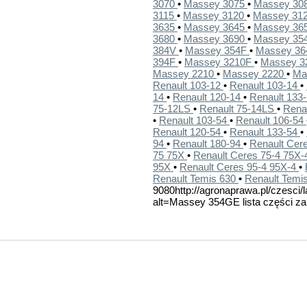
3070
•
Massey 3075
•
Massey 30
3115
•
Massey 3120
•
Massey 31
3635
•
Massey 3645
•
Massey 36
3680
•
Massey 3690
•
Massey 35
384V
•
Massey 354F
•
Massey 3
394F
•
Massey 3210F
•
Massey 3
Massey 2210
•
Massey 2220
•
Ma
Renault 103-12
•
Renault 103-14
•
14
•
Renault 120-14
•
Renault 133
75-12LS
•
Renault 75-14LS
•
Rena
•
Renault 103-54
•
Renault 106-54
Renault 120-54
•
Renault 133-54
•
94
•
Renault 180-94
•
Renault Cer
75 75X
•
Renault Ceres 75-4 75X
95X
•
Renault Ceres 95-4 95X-4
•
Renault Temis 630
•
Renault Temi
9080http://agronaprawa.pl/czesci/l
alt=Massey 354GE lista części za