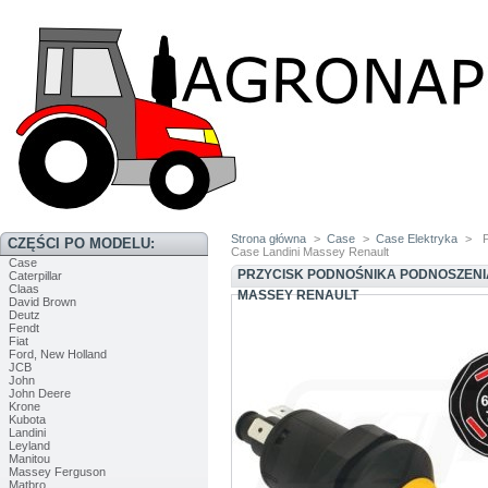
Strona główna
>
Case
>
Case Elektryka
>
P
CZĘŚCI PO MODELU:
Case Landini Massey Renault
Case
PRZYCISK PODNOŚNIKA PODNOSZENIA
Caterpillar
Claas
MASSEY RENAULT
David Brown
Deutz
Fendt
Fiat
Ford, New Holland
JCB
John
John Deere
Krone
Kubota
Landini
Leyland
Manitou
Massey Ferguson
Matbro