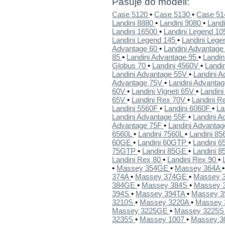
Pasuje do modeli:
Case 5120
•
Case 5130
•
Case 5
Landini 8880
•
Landini 9080
•
Land
Landini 16500
•
Landini Legend 1
Landini Legend 145
•
Landini Leg
Advantage 60
•
Landini Advantage
85
•
Landini Advantage 95
•
Landin
Globus 70
•
Landini 4560V
•
Landi
Landini Advantage 55V
•
Landini 
Advantage 75V
•
Landini Advanta
60V
•
Landini Vigneti 65V
•
Landini
65V
•
Landini Rex 70V
•
Landini 
Landini 5560F
•
Landini 6060F
•
La
Landini Advantage 55F
•
Landini 
Advantage 75F
•
Landini Advanta
6560L
•
Landini 7560L
•
Landini 8
60GE
•
Landini 60GTP
•
Landini 
75GTP
•
Landini 85GE
•
Landini 
Landini Rex 80
•
Landini Rex 90
•
•
Massey 354GE
•
Massey 364A
374A
•
Massey 374GE
•
Massey 
384GE
•
Massey 384S
•
Massey 
394S
•
Massey 394TA
•
Massey 
3210S
•
Massey 3220A
•
Massey
Massey 3225GE
•
Massey 3225
3235S
•
Massey 1007
•
Massey 3