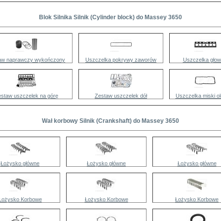
Blok Silnika Silnik (Cylinder block) do Massey 3650
aw naprawczy wykończony
Uszczelka pokrywy zaworów
Uszczelka głow
staw uszczelek na górę
Zestaw uszczelek dół
Uszczelka miski ol
Wał korbowy Silnik (Crankshaft) do Massey 3650
Łożysko główne
Łożysko główne
Łożysko główne
Łożysko Korbowe
Łożysko Korbowe
Łożysko Korbowe