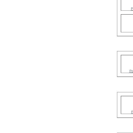
P
Po
P