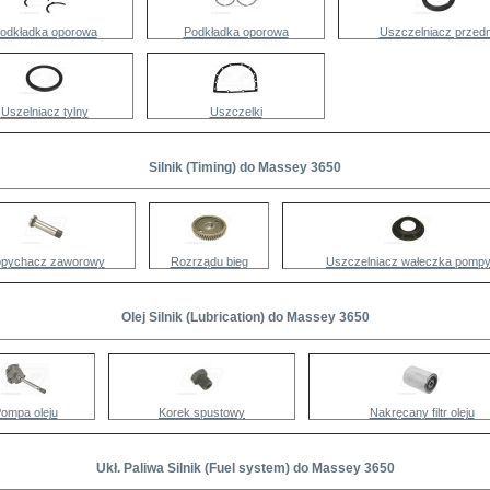
odkładka oporowa
Podkładka oporowa
Uszczelniacz przedn
Uszelniacz tylny
Uszczelki
Silnik (Timing) do Massey 3650
pychacz zaworowy
Rozrządu bieg
Uszczelniacz wałeczka pomp
Olej Silnik (Lubrication) do Massey 3650
ompa oleju
Korek spustowy
Nakręcany filtr oleju
Ukł. Paliwa Silnik (Fuel system) do Massey 3650