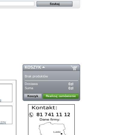
KOSZYK
Brak produktów
Dostawa
0zł
Suma
0zł
Koszyk
Realizuj zamówienie
a
iczny