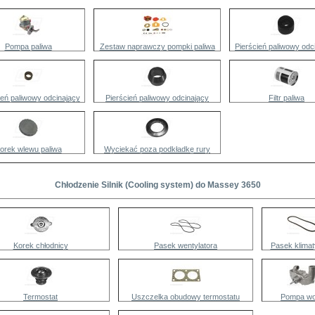
Pompa paliwa
Zestaw naprawczy pompki paliwa
Pierścień paliwowy odc
ień paliwowy odcinający
Pierścień paliwowy odcinający
Filtr paliwa
orek wlewu paliwa
Wyciekać poza podkładkę rury
Chłodzenie Silnik (Cooling system) do Massey 3650
Korek chłodnicy
Pasek wentylatora
Pasek klimaty
Termostat
Uszczelka obudowy termostatu
Pompa w