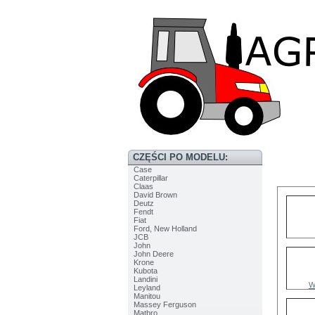
CZĘŚCI PO MODELU:
Case
Caterpillar
Claas
David Brown
Deutz
Fendt
Fiat
Ford, New Holland
JCB
John
John Deere
Krone
Kubota
Landini
W
Leyland
Manitou
Massey Ferguson
Matbro