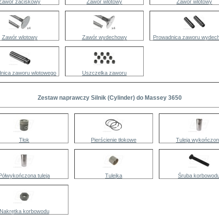
Zawór zaciskowy
Zawór wlotowy
Zawór wlotowy
Zawór wlotowy
Zawór wydechowy
Prowadnica zaworu wydec
nica zaworu wlotowego
Uszczelka zaworu
Zestaw naprawczy Silnik (Cylinder) do Massey 3650
Tłok
Pierścienie tłokowe
Tuleja wykończo
Półwykończona tuleja
Tulejka
Śruba korbowod
Nakrętka korbowodu