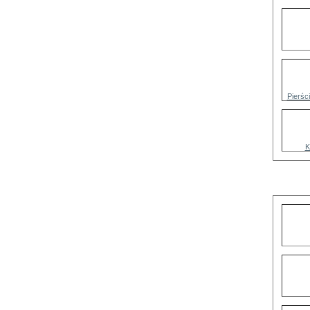
Pierśc
K