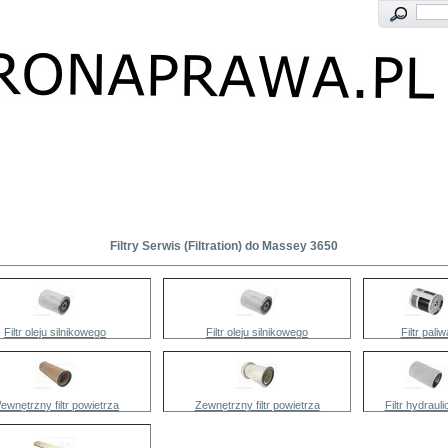
Filtry Serwis (Filtration) do Massey 3650
Filtr oleju silnikowego
Filtr oleju silnikowego
Filtr paliw
ewnętrzny filtr powietrza
Zewnętrzny filtr powietrza
Filtr hydraul