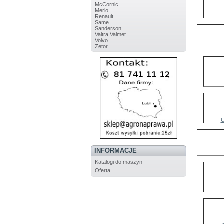
McCornic
Merlo
Renault
Same
Sanderson
Valtra Valmet
Volvo
Zetor
U
INFORMACJE
Katalogi do maszyn
Oferta