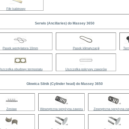
Filtr kabinowy
Serwis (Ancillaries) do Massey 3650
Pasek wentylatora 10mm
Pasek klimatyzacjii
Ter
szczelka obudowy termostatu
Uszczelka pokrywy zaworów
Głowica Silnik (Cylinder head) do Massey 3650
Zestaw
Wewnętrzna sprężyna zaworu
Zewnętrzna sprężyna z