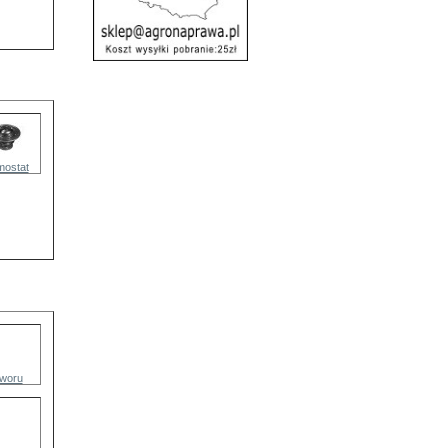
mostat
aworu