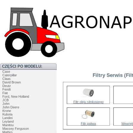
CZĘŚCI PO MODELU:
Case
Filtry Serwis (F
Caterpillar
Claas
David Brown
Deutz
Fendt
Fiat
Ford, New Holland
JCB
Filtr oleju silnikowego
John
John Deere
Krone
Kubota
Landini
Leyland
Filtr paliwa
Wewnętr
Manitou
Massey Ferguson
Matbro