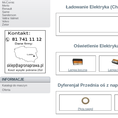
McCornic
Merlo
Ładowanie Elektryka (C
Renault
Same
Sanderson
Valtra Valmet
Volvo
Zetor
Oświetlenie Elektryk
Lampa boczna
Lampa 
INFORMACJE
Dyferenjał Przednia oś z na
Katalogi do maszyn
Oferta
Płyta napęd