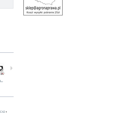
...
Zestaw...
Zestaw...
Uszczelka...
K928541x6...
 C42
•