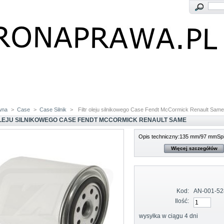
wna
>
Case
>
Case Silnik
>
Filtr oleju silnikowego Case Fendt McCormick Renault Same
OLEJU SILNIKOWEGO CASE FENDT MCCORMICK RENAULT SAME
Opis techniczny:135 mm/97 mmSpi
Więcej szczegółów
Kod:
AN-001-52
Ilość:
wysyłka w ciągu 4 dni