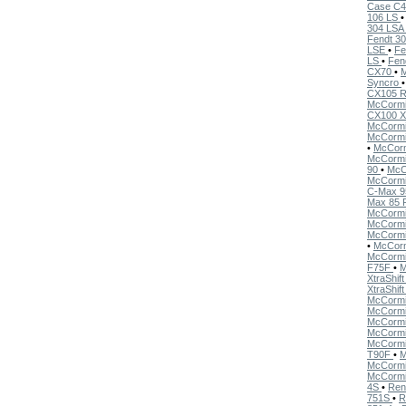
Case C
106 LS
304 LSA
Fendt 3
LSE
•
Fe
LS
•
Fen
CX70
•
Syncro
CX105 R
McCormi
CX100 X
McCorm
McCorm
•
McCor
McCormi
90
•
McC
McCormi
C-Max 
Max 85
McCorm
McCorm
McCorm
•
McCor
McCorm
F75F
•
M
XtraShif
XtraShif
McCorm
McCorm
McCorm
McCorm
McCorm
T90F
•
M
McCorm
McCorm
4S
•
Ren
751S
•
R