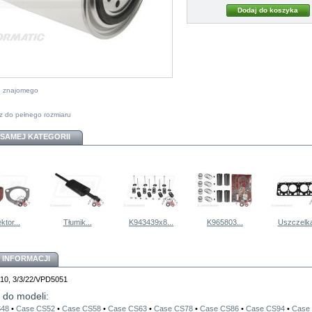
do znajomego
z do pełnego rozmiaru
 SAMEJ KATEGORII
ktor...
Tłumik...
K943439x8...
K965803...
Uszczelka
 INFORMACJI
310, 3/3/22/VPD5051
 do modeli:
S48
•
Case CS52
•
Case CS58
•
Case CS63
•
Case CS78
•
Case CS86
•
Case CS94
•
Case