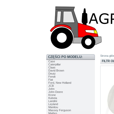
Strona głó
CZĘŚCI PO MODELU:
FILTR 
Case
Caterpillar
Claas
David Brown
Deutz
Fendt
Fiat
Ford, New Holland
JCB
John
John Deere
Krone
Kubota
Landini
Leyland
Manitou
Massey Ferguson
Matbro