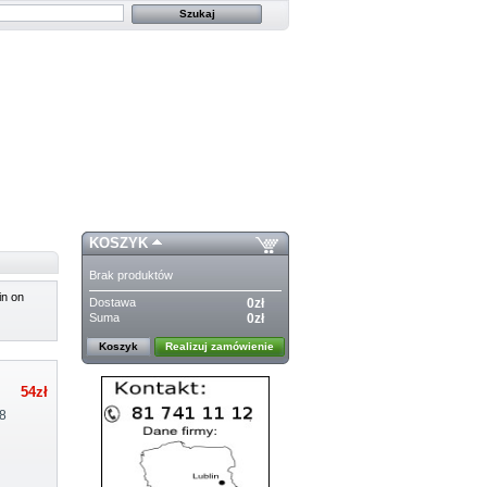
KOSZYK
Brak produktów
n on
Dostawa
0zł
Suma
0zł
Koszyk
Realizuj zamówienie
54zł
8