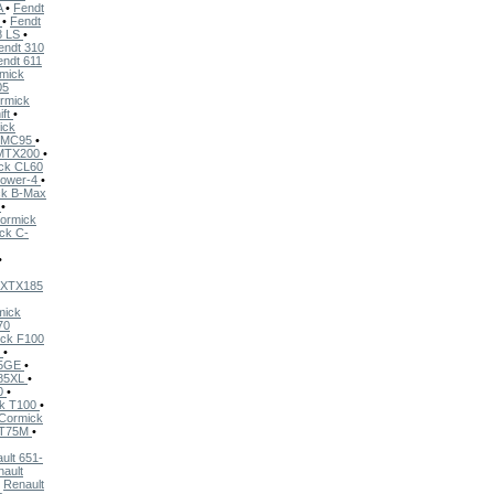
A
•
Fendt
S
•
Fendt
8 LS
•
endt 310
endt 611
mick
05
rmick
ift
•
ick
 MC95
•
 MTX200
•
ck CL60
Power-4
•
k B-Max
0
•
ormick
ck C-
•
 XTX185
mick
70
ck F100
E
•
95GE
•
85XL
•
0
•
k T100
•
Cormick
 T75M
•
ult 651-
ault
•
Renault