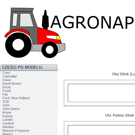
CZĘŚCI PO MODELU:
Case
Olej Silnik (
Caterpillar
Claas
David Brown
Deutz
Fendt
Fiat
Ford, New Holland
JCB
John
John Deere
Krone
Ukł. Paliwa Silni
Kubota
Landini
Leyland
Manitou
Massey Ferguson
Matbro