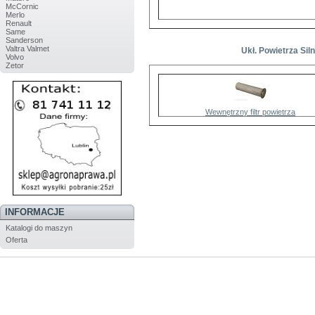
McCornic
Merlo
Renault
Same
Sanderson
Valtra Valmet
Ukł. Powietrza Sil
Volvo
Zetor
Wewnętrzny filtr powietrza
INFORMACJE
Katalogi do maszyn
Oferta