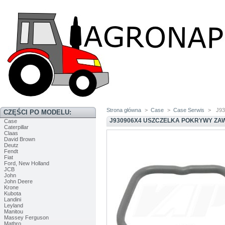
Strona główna
>
Case
>
Case Serwis
>
J93
CZĘŚCI PO MODELU:
J930906X4 USZCZELKA POKRYWY Z
Case
Caterpillar
Claas
David Brown
Deutz
Fendt
Fiat
Ford, New Holland
JCB
John
John Deere
Krone
Kubota
Landini
Leyland
Manitou
Massey Ferguson
Matbro