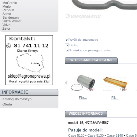
McCornic
Merlo
Renault
Same
Sanderson
Valtra Valmet
Volvo
Zetor
Wyślij do znajomego
Drukuj
Powiększ do pełnego rozmiaru
W TEJ SAMEJ KATEGORII
INFORMACJE
Filtr...
Zewnętrzny...
Filtr...
Filtr...
Katalogi do maszyn
Oferta
WIĘCEJ INFORMACJI
modeli: 15, 4/7/28/VPA4567
Pasuje do modeli:
Case 5120
•
Case 5130
•
Case 5140
•
Case 