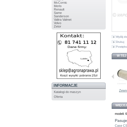
McCornic
Merlo
Renault
Same
Sanderson
Valtra Valmet
Volvo
Zetor
Wyślij 
Drukuj
Powięks
W TEJ
INFORMACJE
A171256...
A171255...
Filtr...
Filtr...
Zewnę
Katalogi do maszyn
Oferta
WIĘCEJ
modeli: 
Pasuje
Case C