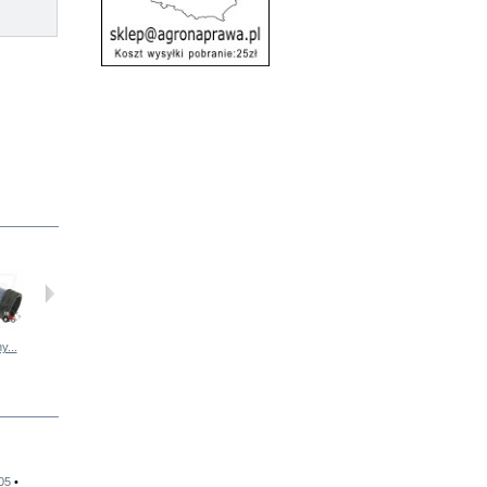
...
Zewnętrzny...
Termostat...
Uszczelka...
Filtr oleju...
605
•