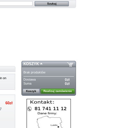
KOSZYK
Brak produktów
n on
Dostawa
0zł
Suma
0zł
Koszyk
Realizuj zamówienie
60zł
7