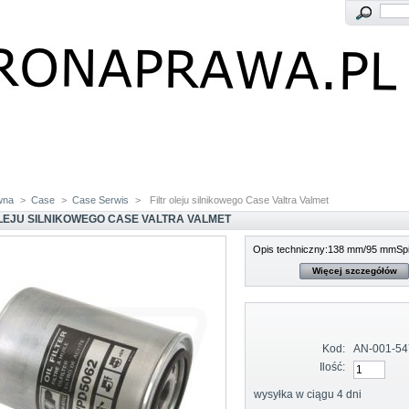
wna
>
Case
>
Case Serwis
>
Filtr oleju silnikowego Case Valtra Valmet
OLEJU SILNIKOWEGO CASE VALTRA VALMET
Opis techniczny:138 mm/95 mmSpi
Więcej szczegółów
Kod:
AN-001-54
Ilość:
wysyłka w ciągu 4 dni