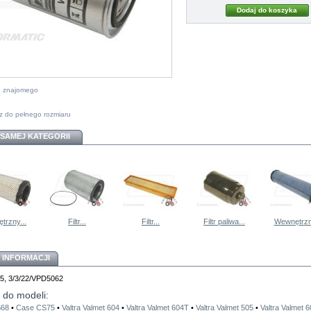
do znajomego
z do pełnego rozmiaru
 SAMEJ KATEGORII
trzny...
Filtr...
Filtr...
Filtr paliwa...
Wewnętrzny
 INFORMACJI
65, 3/3/22/VPD5062
 do modeli:
S68
•
Case CS75
•
Valtra Valmet 604
•
Valtra Valmet 604T
•
Valtra Valmet 505
•
Valtra Valmet 