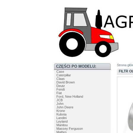
Strona głó
CZĘŚCI PO MODELU:
FILTR 
Case
Caterpillar
Claas
David Brown
Deutz
Fendt
Fiat
Ford, New Holland
JCB
John
John Deere
Krone
Kubota
Landini
Leyland
Manitou
Massey Ferguson
Matbro