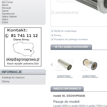
McCornic
Merlo
Renault
Same
Sanderson
Valtra Valmet
Volvo
Zetor
Wyślij do znajomego
Drukuj
Powiększ do pełnego rozmiaru
W TEJ SAMEJ KATEGORII
INFORMACJE
Pasek...
Zewnętrzny...
1698375M2...
1698374M2...
Katalogi do maszyn
Oferta
WIĘCEJ INFORMACJI
modeli: 65, 3/3/24/VPK5636
Pasuje do modeli:
Landini 5830
•
Landini 6830
•
Landini 7830
•
La