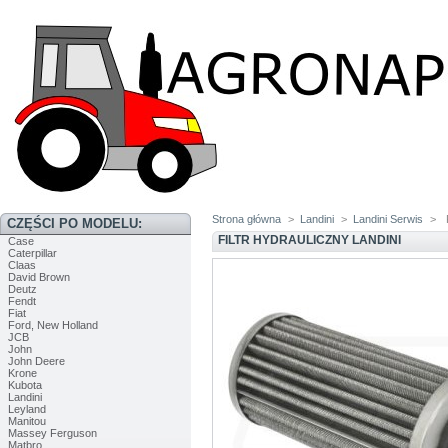
Strona główna
>
Landini
>
Landini Serwis
>
CZĘŚCI PO MODELU:
FILTR HYDRAULICZNY LANDINI
Case
Caterpillar
Claas
David Brown
Deutz
Fendt
Fiat
Ford, New Holland
JCB
John
John Deere
Krone
Kubota
Landini
Leyland
Manitou
Massey Ferguson
Matbro