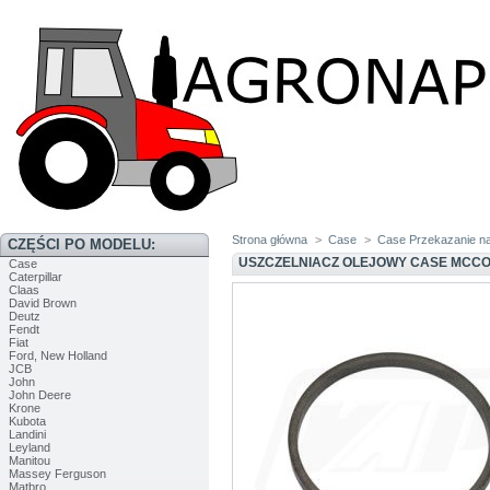
Strona główna
>
Case
>
Case Przekazanie n
CZĘŚCI PO MODELU:
USZCZELNIACZ OLEJOWY CASE MCC
Case
Caterpillar
Claas
David Brown
Deutz
Fendt
Fiat
Ford, New Holland
JCB
John
John Deere
Krone
Kubota
Landini
Leyland
Manitou
Massey Ferguson
Matbro