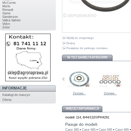
McCornic
Merlo
Renault
Same
Sanderson
Valtra Valmet
Volvo
Zetor
Wyślij do znajomego
Drukuj
Powiększ do pełnego rozmiaru
W TEJ SAMEJ KATEGORII
INFORMACJE
534934R1...
Zestaw...
Zestaw...
Zestaw...
Katalogi do maszyn
Oferta
WIĘCEJ INFORMACJI
modeli: 114, 8/44/132/VPH4291
Pasuje do modeli:
Case 385
•
Case 485
•
Case 585
•
Case 685