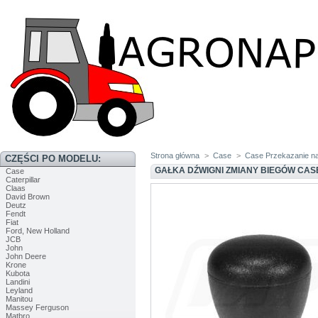
Strona główna
>
Case
>
Case Przekazanie n
CZĘŚCI PO MODELU:
GAŁKA DŹWIGNI ZMIANY BIEGÓW CASE
Case
Caterpillar
Claas
David Brown
Deutz
Fendt
Fiat
Ford, New Holland
JCB
John
John Deere
Krone
Kubota
Landini
Leyland
Manitou
Massey Ferguson
Matbro