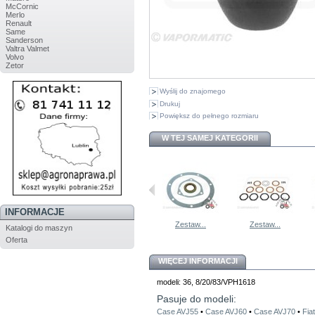
McCornic
Merlo
Renault
Same
Sanderson
Valtra Valmet
Volvo
Zetor
Wyślij do znajomego
Drukuj
Powiększ do pełnego rozmiaru
W TEJ SAMEJ KATEGORII
INFORMACJE
534934R1...
Zestaw...
Zestaw...
Zestaw...
Katalogi do maszyn
Oferta
WIĘCEJ INFORMACJI
modeli: 36, 8/20/83/VPH1618
Pasuje do modeli:
Case AVJ55
•
Case AVJ60
•
Case AVJ70
•
Fia