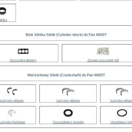
lejka
Blok Silnika Silnik (Cylinder block) do Fiat 480DT
Uszczelka głowicy
Zestaw uszczelek dół
Wał korbowy Silnik (Crankshaft) do Fiat 480DT
Łożysko główne
Łożysko główne
Łożysko głów
Łożysko Korbowe
Uszczelniacz przedni
Uszelniacz tyl