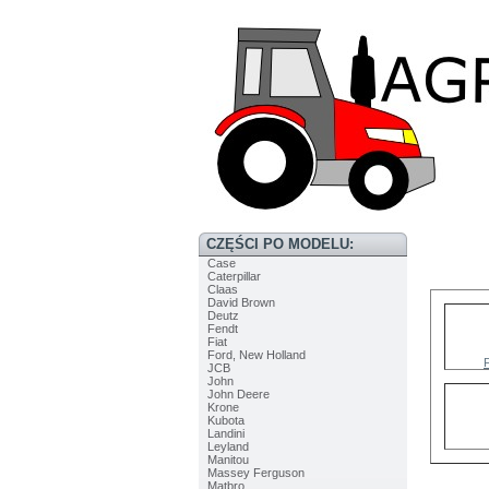
CZĘŚCI PO MODELU:
Case
Caterpillar
Claas
David Brown
Deutz
Fendt
Fiat
Ford, New Holland
F
JCB
John
John Deere
Krone
Kubota
Landini
Leyland
Manitou
Massey Ferguson
Matbro