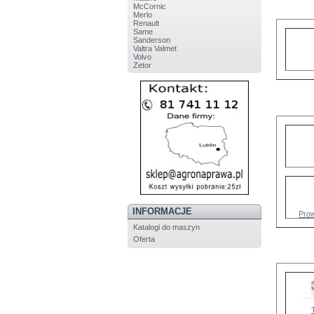
McCornic
Merlo
Renault
Same
Sanderson
Valtra Valmet
Volvo
Zetor
INFORMACJE
Pro
Katalogi do maszyn
Oferta