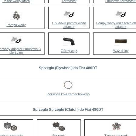
Pasek wentylatora
Termostat
Obudowa termostat
Obudowa pompy wody
Pompy wody uszczelka o
Pompa wody
adapter
adapter
 wody adapter Obudowa O
Górny wąż
Wąż dolny
pierścień
Sprzęgło (Flywheel) do Fiat 480DT
Pierścień koła zamachowego
Sprzęgło Sprzęgło (Clutch) do Fiat 480DT
estaw sprzęgła
Sprzęgło
Tarcza sprzęgła