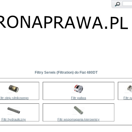
Filtry Serwis (Filtration) do Fiat 480DT
iltr oleju silnikowego
Filtr paliwa
Filtr 
Filtr hydrauliczny
Filtr wspomagania kierownicy