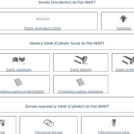
Serwis (Ancillaries) do Fiat 480DT
Pasek wentylatora 10mm
Termostat
Głowica Silnik (Cylinder head) do Fiat 480DT
Zawór zaciskowy
Zawór wlotowy
Zawór wyde
wadnica zaworu wydechowego
Prowadnica zaworu wlotowego
Zestaw naprawczy Silnik (Cylinder) do Fiat 480DT
Tłok
Pierścienie tłokowe
Półwykończona tuleja