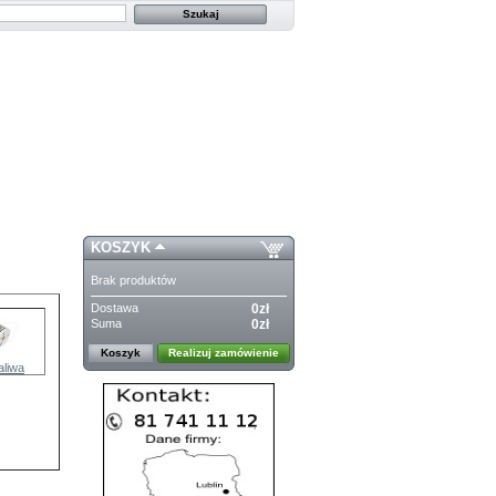
KOSZYK
Brak produktów
Dostawa
0zł
Suma
0zł
Koszyk
Realizuj zamówienie
paliwa