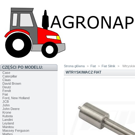
Strona główna
>
Fiat
>
Fiat Silnik
>
Wtryskiw
CZĘŚCI PO MODELU:
WTRYSKIWACZ FIAT
Case
Caterpillar
Claas
David Brown
Deutz
Fendt
Fiat
Ford, New Holland
JCB
John
John Deere
Krone
Kubota
Landini
Leyland
Manitou
Massey Ferguson
Matbro