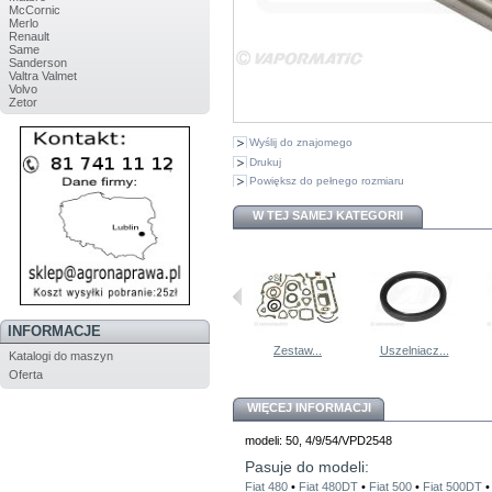
McCornic
Merlo
Renault
Same
Sanderson
Valtra Valmet
Volvo
Zetor
Wyślij do znajomego
Drukuj
Powiększ do pełnego rozmiaru
W TEJ SAMEJ KATEGORII
INFORMACJE
Pierścienie...
4653280...
Zestaw...
Uszelniacz...
Katalogi do maszyn
Oferta
WIĘCEJ INFORMACJI
modeli: 50, 4/9/54/VPD2548
Pasuje do modeli:
Fiat 480
•
Fiat 480DT
•
Fiat 500
•
Fiat 500DT