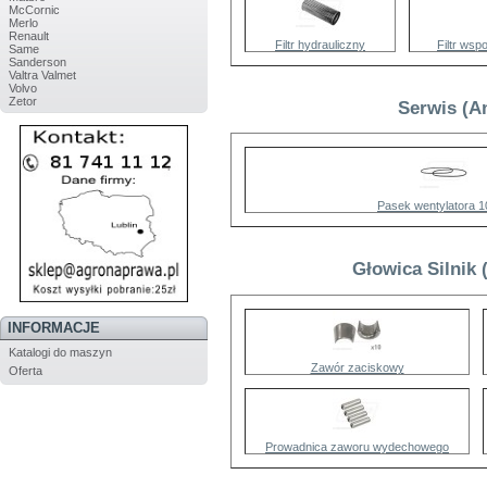
McCornic
Merlo
Renault
Filtr hydrauliczny
Filtr wsp
Same
Sanderson
Valtra Valmet
Volvo
Zetor
Serwis (An
Pasek wentylatora 
Głowica Silnik 
INFORMACJE
Katalogi do maszyn
Zawór zaciskowy
Oferta
Prowadnica zaworu wydechowego