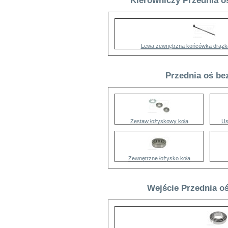
Kierowniczy Przednia oś
Lewa zewnętrzna końcówka drążk
Przednia oś be
Zestaw łożyskowy koła
Us
Zewnętrzne łożysko koła
Wejście Przednia oś