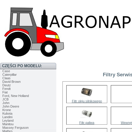
CZĘŚCI PO MODELU:
Case
Filtry Serwis
Caterpillar
Claas
David Brown
Deutz
Fendt
Fiat
Ford, New Holland
JCB
Filtr oleju silnikowego
John
John Deere
Krone
Kubota
Landini
Leyland
Filtr paliwa
Wewnętr
Manitou
Massey Ferguson
Matbro