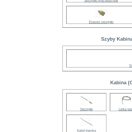
Sprzęgło typu push-pull
Exactor sprzęgło
Szyby Kabina
D
Kabina (C
Sprzęgło
Linka ga
Kabel klamka