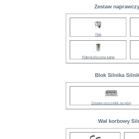
Zestaw naprawczy 
Tłok
Półwykończona tuleja
Blok Silnika Silni
Zestaw uszczelek na górę
Wał korbowy Siln