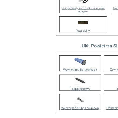
Pompy wody uszczelka obudowy
Pom
adapter
Wąż dolny
Ukł. Powietrza Si
Wewnętrzny filtr powietrza
Zewnęt
Tłumik pionowy
Wyczerpać śrubę zaciskową
Ochrania