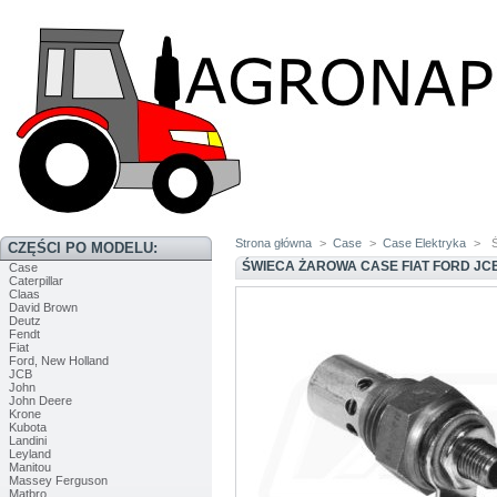
Strona główna
>
Case
>
Case Elektryka
>
Ś
CZĘŚCI PO MODELU:
ŚWIECA ŻAROWA CASE FIAT FORD JC
Case
Caterpillar
Claas
David Brown
Deutz
Fendt
Fiat
Ford, New Holland
JCB
John
John Deere
Krone
Kubota
Landini
Leyland
Manitou
Massey Ferguson
Matbro