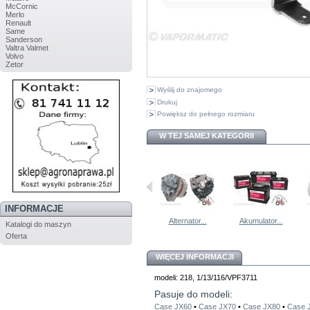
McCornic
Merlo
Renault
Same
Sanderson
Valtra Valmet
Volvo
Zetor
Wyślij do znajomego
Drukuj
Powiększ do pełnego rozmiaru
W TEJ SAMEJ KATEGORII
INFORMACJE
Akumulator...
Alternator...
Alternator...
Akumulator...
Katalogi do maszyn
Oferta
WIĘCEJ INFORMACJI
modeli: 218, 1/13/116/VPF3711
Pasuje do modeli:
Case JX60
•
Case JX70
•
Case JX80
•
Case 