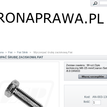
wna
>
Fiat
>
Fiat Silnik
>
Wyczerpać śrubę zaciskową Fiat
PAĆ ŚRUBĘ ZACISKOWĄ FIAT
Zestaw zawiera : 99 szt Opis
techniczny:M8 /25 mm/Coarse /Se
/8.8 DIN933
Więcej szczegółów
Kod:
AN-003-13
Ilość: