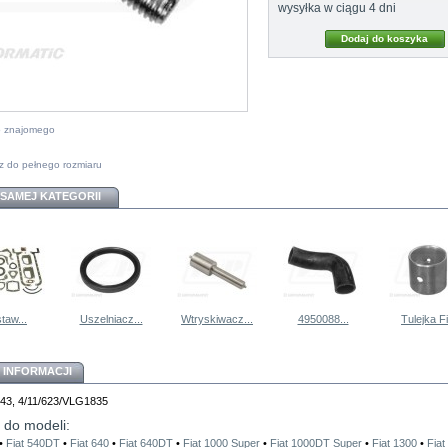
wysyłka w ciągu 4 dni
do znajomego
z do pełnego rozmiaru
 SAMEJ KATEGORII
taw...
Uszelniacz...
Wtryskiwacz...
4950088...
Tulejka Fi
 INFORMACJI
143, 4/11/623/VLG1835
 do modeli:
•
Fiat 540DT
•
Fiat 640
•
Fiat 640DT
•
Fiat 1000 Super
•
Fiat 1000DT Super
•
Fiat 1300
•
Fia