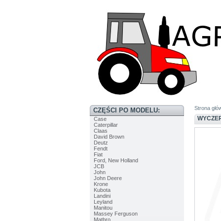
Strona głó
CZĘŚCI PO MODELU:
WYCZER
Case
Caterpillar
Claas
David Brown
Deutz
Fendt
Fiat
Ford, New Holland
JCB
John
John Deere
Krone
Kubota
Landini
Leyland
Manitou
Massey Ferguson
Matbro