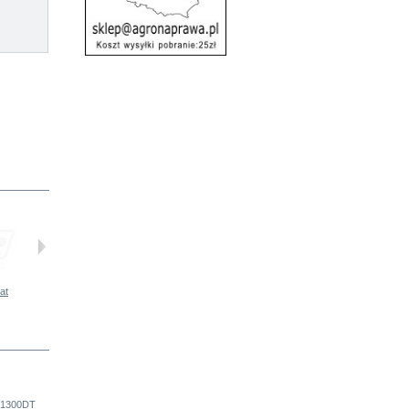
at
Tłumik...
Zestaw...
Uszczelka...
Pierścienie...
t 1300DT