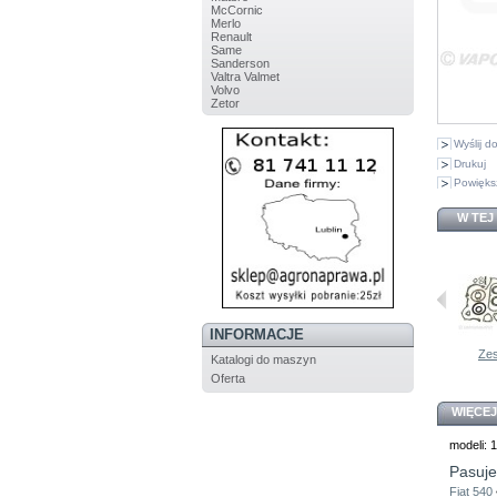
McCornic
Merlo
Renault
Same
Sanderson
Valtra Valmet
Volvo
Zetor
Wyślij 
Drukuj
Powięks
W TEJ
INFORMACJE
Obudowa...
Tłok Fiat
Pierścienie...
4653280...
Zes
Katalogi do maszyn
Oferta
WIĘCEJ
modeli: 
Pasuje
Fiat 540