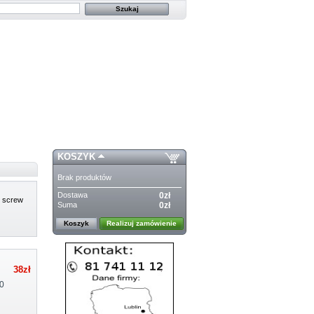
KOSZYK
Brak produktów
Dostawa
0zł
t screw
Suma
0zł
Koszyk
Realizuj zamówienie
38zł
0