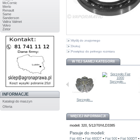
McCornic
Merlo
Renault
Same
Sanderson
Valtra Valmet
Volvo
Zetor
Wyślij do znajomego
Drukuj
Powiększ do pełnego rozmiaru
W TEJ SAMEJ KATEGORII
Sprzęgło...
INFORMACJE
599930...
Sprzęgło...
Sprzęgło...
Katalogi do maszyn
Oferta
WIĘCEJ INFORMACJI
modeli: 320, 5/12/70/VLD3385
Pasuje do modeli:
Fiat 480
•
Fiat 480DT
•
Fiat 500
•
Fiat 500DT