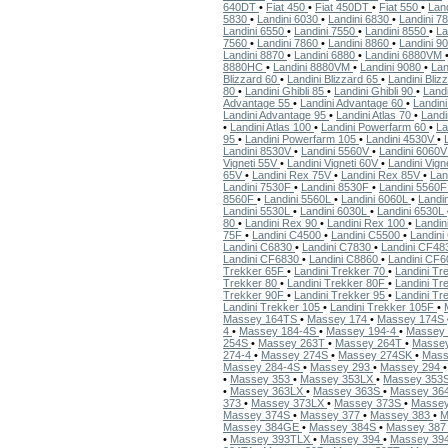
640DT
•
Fiat 450
•
Fiat 450DT
•
Fiat 550
•
Lan
5830
•
Landini 6030
•
Landini 6830
•
Landini 7
Landini 6550
•
Landini 7550
•
Landini 8550
•
La
7560
•
Landini 7860
•
Landini 8860
•
Landini 9
Landini 8870
•
Landini 6880
•
Landini 6880VM
8880HC
•
Landini 8880VM
•
Landini 9080
•
La
Blizzard 60
•
Landini Blizzard 65
•
Landini Bliz
80
•
Landini Ghibli 85
•
Landini Ghibli 90
•
Landi
Advantage 55
•
Landini Advantage 60
•
Landin
Landini Advantage 95
•
Landini Atlas 70
•
Landi
•
Landini Atlas 100
•
Landini Powerfarm 60
•
La
95
•
Landini Powerfarm 105
•
Landini 4530V
•
Landini 8530V
•
Landini 5560V
•
Landini 6060
Vigneti 55V
•
Landini Vigneti 60V
•
Landini Vign
65V
•
Landini Rex 75V
•
Landini Rex 85V
•
Lan
Landini 7530F
•
Landini 8530F
•
Landini 5560
8560F
•
Landini 5560L
•
Landini 6060L
•
Landi
Landini 5530L
•
Landini 6030L
•
Landini 6530L
80
•
Landini Rex 90
•
Landini Rex 100
•
Landin
75F
•
Landini C4500
•
Landini C5500
•
Landin
Landini C6830
•
Landini C7830
•
Landini CF4
Landini CF6830
•
Landini C8860
•
Landini CF
Trekker 65F
•
Landini Trekker 70
•
Landini T
Trekker 80
•
Landini Trekker 80F
•
Landini Tr
Trekker 90F
•
Landini Trekker 95
•
Landini T
Landini Trekker 105
•
Landini Trekker 105F
•
Massey 164TS
•
Massey 174
•
Massey 174S
4
•
Massey 184-4S
•
Massey 194-4
•
Massey
254S
•
Massey 263T
•
Massey 264T
•
Masse
274-4
•
Massey 274S
•
Massey 274SK
•
Mass
Massey 284-4S
•
Massey 293
•
Massey 294
•
Massey 353
•
Massey 353LX
•
Massey 353
•
Massey 363LX
•
Massey 363S
•
Massey 36
373
•
Massey 373LX
•
Massey 373S
•
Masse
Massey 374S
•
Massey 377
•
Massey 383
•
M
Massey 384GE
•
Massey 384S
•
Massey 38
•
Massey 393TLX
•
Massey 394
•
Massey 39