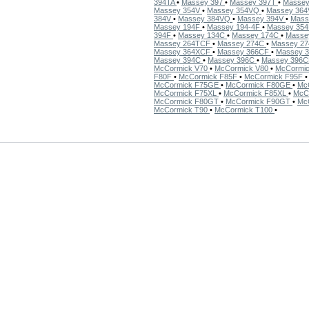
394TA
•
Massey 397
•
Massey 397T
•
Masse
Massey 354V
•
Massey 354VQ
•
Massey 36
384V
•
Massey 384VQ
•
Massey 394V
•
Mass
Massey 194F
•
Massey 194-4F
•
Massey 35
394F
•
Massey 134C
•
Massey 174C
•
Masse
Massey 264TCF
•
Massey 274C
•
Massey 2
Massey 364XCF
•
Massey 366CF
•
Massey 
Massey 394C
•
Massey 396C
•
Massey 396
McCormick V70
•
McCormick V80
•
McCormi
F80F
•
McCormick F85F
•
McCormick F95F
McCormick F75GE
•
McCormick F80GE
•
Mc
McCormick F75XL
•
McCormick F85XL
•
McC
McCormick F80GT
•
McCormick F90GT
•
Mc
McCormick T90
•
McCormick T100
•