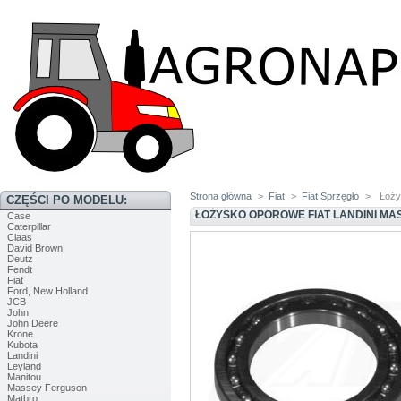
Strona główna
>
Fiat
>
Fiat Sprzęgło
>
Łoży
CZĘŚCI PO MODELU:
ŁOŻYSKO OPOROWE FIAT LANDINI M
Case
Caterpillar
Claas
David Brown
Deutz
Fendt
Fiat
Ford, New Holland
JCB
John
John Deere
Krone
Kubota
Landini
Leyland
Manitou
Massey Ferguson
Matbro