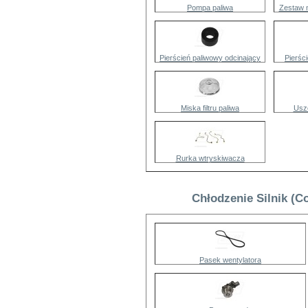
Pompa paliwa
Zestaw 
Pierścień paliwowy odcinający
Pierśc
Miska filtru paliwa
Usz
Rurka wtryskiwacza
Chłodzenie Silnik (C
Pasek wentylatora