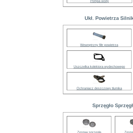
Pompa wody
Ukł. Powietrza Siln
Wewnętrzny filtr powietrza
Uszczelka kolektora wydechowego
Ochraniacz deszczowy tłumika
Sprzęgło Sprzęgł
Zestaw sprzęgła
Zesta