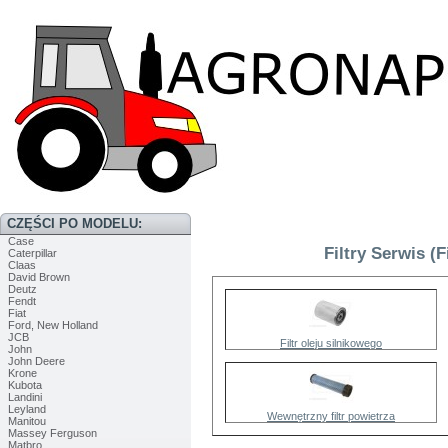
CZĘŚCI PO MODELU:
Case
Filtry Serwis (
Caterpillar
Claas
David Brown
Deutz
Fendt
Fiat
Ford, New Holland
JCB
Filtr oleju silnikowego
John
John Deere
Krone
Kubota
Landini
Leyland
Wewnętrzny filtr powietrza
Manitou
Massey Ferguson
Matbro