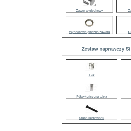
Zawór wydechowy
Z
Wydechowe gniazdo zaworu
U
Zestaw naprawczy Sil
Tłok
Półwykończona tuleja
Śruba korbowodu