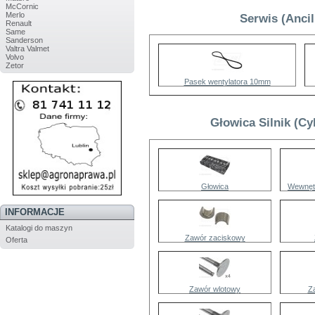
McCornic
Merlo
Serwis (Anci
Renault
Same
Sanderson
Valtra Valmet
Volvo
Zetor
Pasek wentylatora 10mm
Głowica Silnik (C
Głowica
Wewnęt
INFORMACJE
Katalogi do maszyn
Zawór zaciskowy
Oferta
Zawór wlotowy
Z