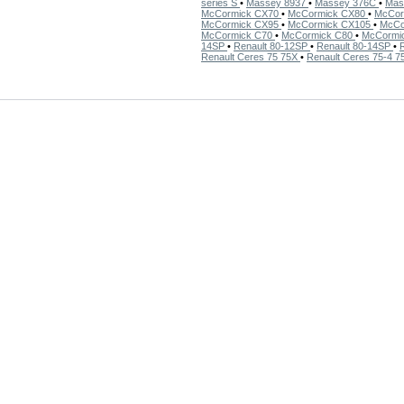
series S
•
Massey 8937
•
Massey 376C
•
Mas
McCormick CX70
•
McCormick CX80
•
McCor
McCormick CX95
•
McCormick CX105
•
McCo
McCormick C70
•
McCormick C80
•
McCormi
14SP
•
Renault 80-12SP
•
Renault 80-14SP
•
Renault Ceres 75 75X
•
Renault Ceres 75-4 