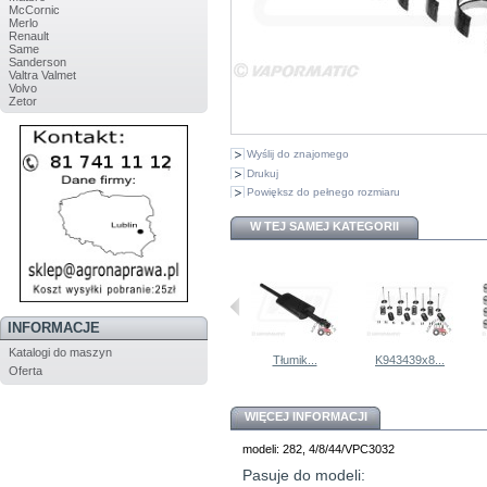
McCornic
Merlo
Renault
Same
Sanderson
Valtra Valmet
Volvo
Zetor
Wyślij do znajomego
Drukuj
Powiększ do pełnego rozmiaru
W TEJ SAMEJ KATEGORII
INFORMACJE
Katalogi do maszyn
K907910...
Kolektor...
Tłumik...
K943439x8...
Oferta
WIĘCEJ INFORMACJI
modeli: 282, 4/8/44/VPC3032
Pasuje do modeli: