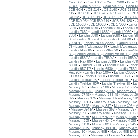
Case 475
•
Case CX70
•
Case CX80
•
Case 
C100
•
Case MX80C
•
Case MX90C
•
Case 
JCB 4CN
•
JCB 214
•
JCB 214S
•
JCB 214S
412
•
JCB 415
•
JCB 520
•
JCB 520HL
•
JCB 
540BM
•
JCB 505-19
•
JCB 505-22
•
JCB 506
JCB 530-95
•
JCB 530-110
•
JCB 530-120
•
J
JCB 1550B
•
JCB 1600B
•
JCB 1700B
•
Landi
6830
•
Landini 7830
•
Landini 8830
•
Landini 6
Landini 7860
•
Landini 8860
•
Landini 9060
•
La
7880
•
Landini 8880
•
Landini 9080
•
Landini 9
85
•
Landini Blizzard 95
•
Landini Ghibli 80
•
La
7000DT
•
Landini 7000 Special
•
Landini 800
75
•
Landini Advantage 85
•
Landini Advantag
Landini Atlas 85
•
Landini Atlas 90
•
Landini Atl
80
•
Landini Vision 80
•
Landini Vision 90
•
Land
Landini 6560V
•
Landini 7560V
•
Landini 8560
Landini Rex 80V
•
Landini 6530F
•
Landini 75
8560F
•
Landini 6560L
•
Landini 7560L
•
Landi
Landini 95GTP
•
Landini 6530L
•
Landini 7530
Rex 90F
•
Landini Rex 100F
•
Landini C6500
CF6830
•
Landini C8860
•
Landini C10500
•
La
Landini Trekker 75
•
Landini Trekker 75F
•
Lan
Landini Trekker 85F
•
Landini Trekker 90
•
Lan
Massey 165
•
Massey 168
•
Massey 175
•
Ma
Massey 184-4S
•
Massey 265
•
Massey 275
Massey 274SK
•
Massey 284-4S
•
Massey 2
372
•
Massey 375
•
Massey 382
•
Massey 3
Massey 373LX
•
Massey 374A
•
Massey 374
Massey 384S
•
Massey 387
•
Massey 393
•
M
•
Massey 394TA
•
Massey 397
•
Massey 397
Massey 690
•
Massey 698T
•
Massey 1007
•
Massey 3075
•
Massey 4225
•
Massey 4235
Massey 4335
•
Massey 4345
•
Massey 4355
Massey 6150
•
Massey 6235
•
Massey 6245
Massey 384V
•
Massey 194-4F
•
Massey 37
Massey 50
•
Massey 50B
•
Massey 50B MKII
Massey 50H
•
Massey 50H series S
•
Masse