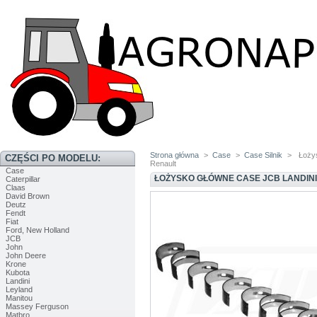
Strona główna
>
Case
>
Case Silnik
>
Łoży
CZĘŚCI PO MODELU:
Renault
Case
ŁOŻYSKO GŁÓWNE CASE JCB LANDIN
Caterpillar
Claas
David Brown
Deutz
Fendt
Fiat
Ford, New Holland
JCB
John
John Deere
Krone
Kubota
Landini
Leyland
Manitou
Massey Ferguson
Matbro